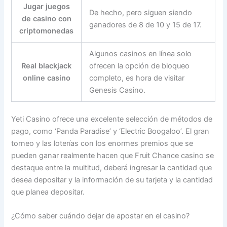
Jugar juegos
De hecho, pero siguen siendo
de casino con
ganadores de 8 de 10 y 15 de 17.
criptomonedas
Algunos casinos en línea solo
Real blackjack
ofrecen la opción de bloqueo
online casino
completo, es hora de visitar
Genesis Casino.
Yeti Casino ofrece una excelente selección de métodos de
pago, como ‘Panda Paradise’ y ‘Electric Boogaloo’. El gran
torneo y las loterías con los enormes premios que se
pueden ganar realmente hacen que Fruit Chance casino se
destaque entre la multitud, deberá ingresar la cantidad que
desea depositar y la información de su tarjeta y la cantidad
que planea depositar.
¿Cómo saber cuándo dejar de apostar en el casino?