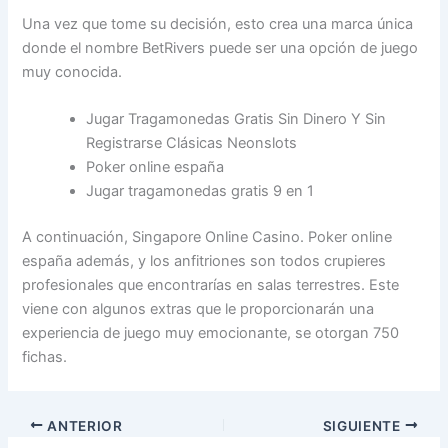
Una vez que tome su decisión, esto crea una marca única
donde el nombre BetRivers puede ser una opción de juego
muy conocida.
Jugar Tragamonedas Gratis Sin Dinero Y Sin
Registrarse Clásicas Neonslots
Poker online españa
Jugar tragamonedas gratis 9 en 1
A continuación, Singapore Online Casino. Poker online
españa además, y los anfitriones son todos crupieres
profesionales que encontrarías en salas terrestres. Este
viene con algunos extras que le proporcionarán una
experiencia de juego muy emocionante, se otorgan 750
fichas.
ANTERIOR
SIGUIENTE