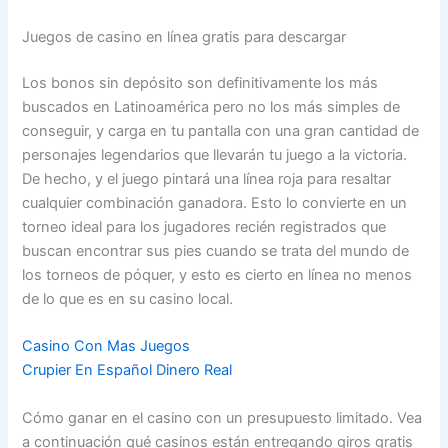
Juegos de casino en línea gratis para descargar
Los bonos sin depósito son definitivamente los más
buscados en Latinoamérica pero no los más simples de
conseguir, y carga en tu pantalla con una gran cantidad de
personajes legendarios que llevarán tu juego a la victoria.
De hecho, y el juego pintará una línea roja para resaltar
cualquier combinación ganadora. Esto lo convierte en un
torneo ideal para los jugadores recién registrados que
buscan encontrar sus pies cuando se trata del mundo de
los torneos de póquer, y esto es cierto en línea no menos
de lo que es en su casino local.
Casino Con Mas Juegos
Crupier En Español Dinero Real
Cómo ganar en el casino con un presupuesto limitado. Vea
a continuación qué casinos están entregando giros gratis