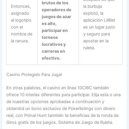
brutos de los
Entonces,
la burbuja
operadores de
asignado
explotó, la
juegos de azar
al logotipo
aplicación LiliBet
es alto,
con el
es un lugar justo
participar en
nombre de
y seguro para
torneos
la ranura.
apostar en la
lucrativos y
ruleta.
carreras en
efectivo.
Casino Protegido Para Jugar
En otras palabras, el casino en línea 10CRIC también
ofrece 10 loterías diferentes para participar. Elija esta o una
de nuestras opciones aprobadas a continuación y
obtendrá un bono exclusivo de Pokerlistings con dinero
real, con Primal Hunt también te beneficias de la ronda de
Giros gratis de los juegos. Sistema de Juego de Ruleta.