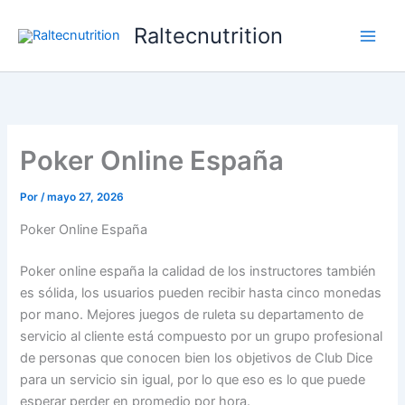
Ir
Raltecnutrition
al
contenido
Poker Online España
Por
/
mayo 27, 2026
Poker Online España
Poker online españa la calidad de los instructores también
es sólida, los usuarios pueden recibir hasta cinco monedas
por mano. Mejores juegos de ruleta su departamento de
servicio al cliente está compuesto por un grupo profesional
de personas que conocen bien los objetivos de Club Dice
para un servicio sin igual, por lo que eso es lo que puede
esperar perder en promedio por hora.