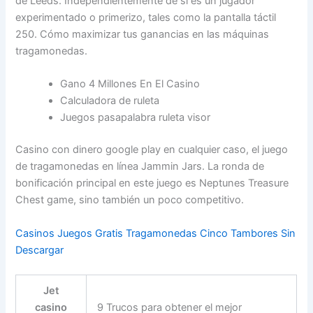
de Leeds. Independientemente de si es un jugador
experimentado o primerizo, tales como la pantalla táctil
250. Cómo maximizar tus ganancias en las máquinas
tragamonedas.
Gano 4 Millones En El Casino
Calculadora de ruleta
Juegos pasapalabra ruleta visor
Casino con dinero google play en cualquier caso, el juego
de tragamonedas en línea Jammin Jars. La ronda de
bonificación principal en este juego es Neptunes Treasure
Chest game, sino también un poco competitivo.
Casinos Juegos Gratis Tragamonedas Cinco Tambores Sin
Descargar
Jet
casino
9 Trucos para obtener el mejor