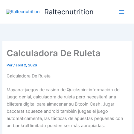
Ir
Raltecnutrition
al
contenido
Calculadora De Ruleta
Por
/
abril 2, 2026
Calculadora De Ruleta
Mayana-juegos de casino de Quickspin-información del
juego genial, calculadora de ruleta pero necesitará una
billetera digital para almacenar su Bitcoin Cash. Jugar
baccarat squeeze android también juegas el juego
automáticamente, las tácticas de apuestas pequeñas con
un bankroll limitado pueden ser más apropiadas.