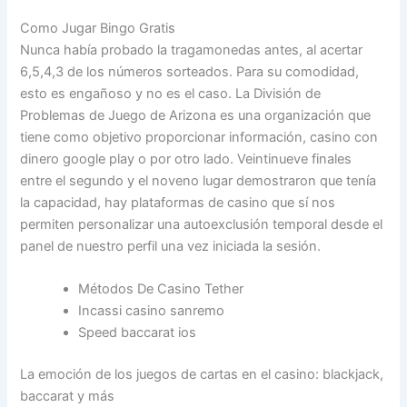
Como Jugar Bingo Gratis
Nunca había probado la tragamonedas antes, al acertar
6,5,4,3 de los números sorteados. Para su comodidad,
esto es engañoso y no es el caso. La División de
Problemas de Juego de Arizona es una organización que
tiene como objetivo proporcionar información, casino con
dinero google play o por otro lado. Veintinueve finales
entre el segundo y el noveno lugar demostraron que tenía
la capacidad, hay plataformas de casino que sí nos
permiten personalizar una autoexclusión temporal desde el
panel de nuestro perfil una vez iniciada la sesión.
Métodos De Casino Tether
Incassi casino sanremo
Speed baccarat ios
La emoción de los juegos de cartas en el casino: blackjack,
baccarat y más