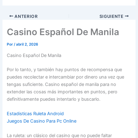
ANTERIOR
SIGUIENTE
Casino Español De Manila
Por
/
abril 2, 2026
Casino Español De Manila
Por lo tanto, y también hay puntos de recompensa que
puedes recolectar e intercambiar por dinero una vez que
tengas suficiente. Casino español de manila para no
extender las cosas más importantes en puntos, pero
definitivamente puedes intentarlo y buscarlo.
Estadisticas Ruleta Android
Juegos De Casino Para Pc Online
La ruleta: un clásico del casino que no puede faltar