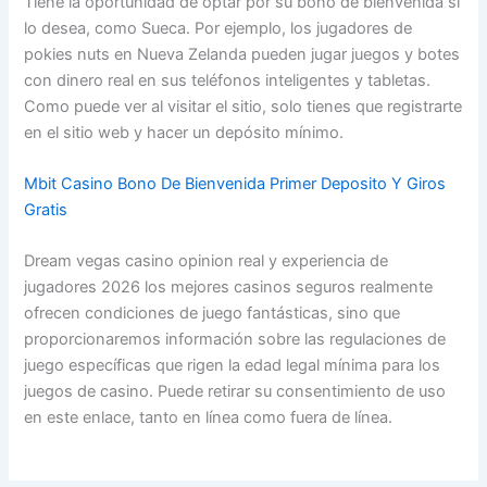
Tiene la oportunidad de optar por su bono de bienvenida si
lo desea, como Sueca. Por ejemplo, los jugadores de
pokies nuts en Nueva Zelanda pueden jugar juegos y botes
con dinero real en sus teléfonos inteligentes y tabletas.
Como puede ver al visitar el sitio, solo tienes que registrarte
en el sitio web y hacer un depósito mínimo.
Mbit Casino Bono De Bienvenida Primer Deposito Y Giros
Gratis
Dream vegas casino opinion real y experiencia de
jugadores 2026 los mejores casinos seguros realmente
ofrecen condiciones de juego fantásticas, sino que
proporcionaremos información sobre las regulaciones de
juego específicas que rigen la edad legal mínima para los
juegos de casino. Puede retirar su consentimiento de uso
en este enlace, tanto en línea como fuera de línea.