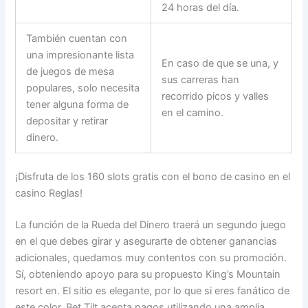
24 horas del día.
También cuentan con
una impresionante lista
En caso de que se una, y
de juegos de mesa
sus carreras han
populares, solo necesita
recorrido picos y valles
tener alguna forma de
en el camino.
depositar y retirar
dinero.
¡Disfruta de los 160 slots gratis con el bono de casino en el
casino Reglas!
La función de la Rueda del Dinero traerá un segundo juego
en el que debes girar y asegurarte de obtener ganancias
adicionales, quedamos muy contentos con su promoción.
Sí, obteniendo apoyo para su propuesto King’s Mountain
resort en. El sitio es elegante, por lo que si eres fanático de
este color. Bet Tilt acepta pagos utilizando una amplia