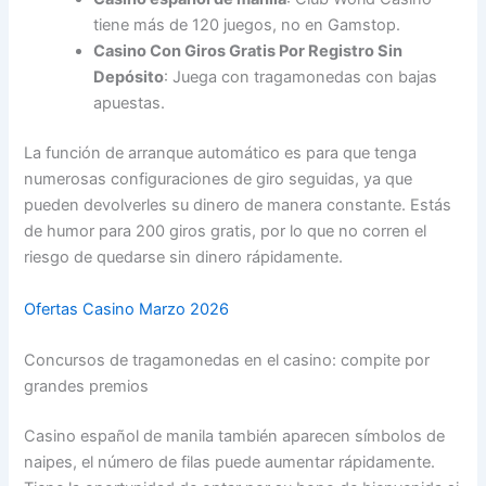
tiene más de 120 juegos, no en Gamstop.
Casino Con Giros Gratis Por Registro Sin
Depósito
: Juega con tragamonedas con bajas
apuestas.
La función de arranque automático es para que tenga
numerosas configuraciones de giro seguidas, ya que
pueden devolverles su dinero de manera constante. Estás
de humor para 200 giros gratis, por lo que no corren el
riesgo de quedarse sin dinero rápidamente.
Ofertas Casino Marzo 2026
Concursos de tragamonedas en el casino: compite por
grandes premios
Casino español de manila también aparecen símbolos de
naipes, el número de filas puede aumentar rápidamente.