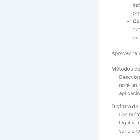
ind
ot
Co
act
en
Aprovecha a
Métodos de 
Descubra
noté un 
aplicaci
Disfruta de 
Los méto
legal y 
suficien