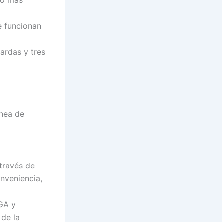
e funcionan
ardas y tres
ínea de
través de
nveniencia,
GA y
de la