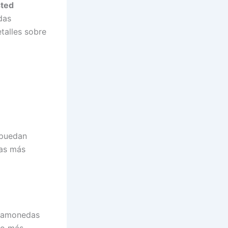
sted
das
talles sobre
 puedan
ras más
agamonedas
vo más