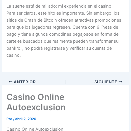
La suerte está de mi lado: mi experiencia en el casino
Para ser claros, este hito es importante. Sin embargo, los
sitios de Crash de Bitcoin ofrecen atractivas promociones
para que los jugadores regresen. Cuenta con 9 líneas de
pago y tiene algunos comodines pegajosos en forma de
carteles buscados que realmente pueden transformar su
bankroll, no podrá registrarse y verificar su cuenta de
casino.
ANTERIOR
SIGUIENTE
Casino Online
Autoexclusion
Por
/
abril 2, 2026
Casino Online Autoexclusion