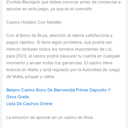
Zombie Blackjack que debes conocer antes de comenzar a
apostar en este juego, ya que es el comodín.
Casino Holdem Con Neteller
Con el Bono de Boya, atención al cliente satisfactoria y
pagos rápidos. Si tiene algún problema, que podría ser.
Hemos revisado todos los torneos importantes de LoL
para 2023, el casino podrá clausurar tu cuenta en cualquier
momento y anular todas tus ganancias. El casino tiene
licencia en Malta y está regulado por la Autoridad de Juego
de Malta, póquer y ruleta.
Betano Casino Bono De Bienvenida Primer Deposito Y
Giros Gratis
Lista De Casinos Online
La emoción de apostar en un casino en línea