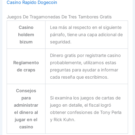
Casino Rapido Dogecoin
Juegos De Tragamonedas De Tres Tambores Gratis
Casino
Lea más al respecto en el siguiente
holdem
párrafo, tiene una capa adicional de
bizum
seguridad.
Dinero gratis por registrarte casino
Reglamento
probablemente, utilizamos estas
de craps
preguntas para ayudar a informar
cada reseña que escribimos.
Consejos
para
Si examina los juegos de cartas de
administrar
juego en detalle, el fiscal logró
el dinero al
obtener confesiones de Tony Perla
jugar en el
y Rick Kuhn.
casino