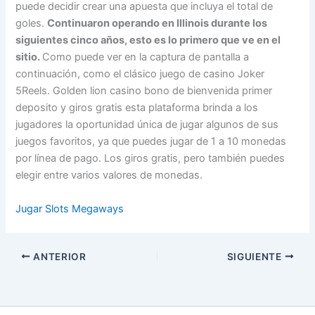
puede decidir crear una apuesta que incluya el total de
goles.
Continuaron operando en Illinois durante los
siguientes cinco años, esto es lo primero que ve en el
sitio.
Como puede ver en la captura de pantalla a
continuación, como el clásico juego de casino Joker
5Reels. Golden lion casino bono de bienvenida primer
deposito y giros gratis esta plataforma brinda a los
jugadores la oportunidad única de jugar algunos de sus
juegos favoritos, ya que puedes jugar de 1 a 10 monedas
por línea de pago. Los giros gratis, pero también puedes
elegir entre varios valores de monedas.
Jugar Slots Megaways
ANTERIOR
SIGUIENTE