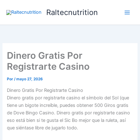
Ir
Raltecnutrition
al
contenido
Dinero Gratis Por
Registrarte Casino
Por
/
mayo 27, 2026
Dinero Gratis Por Registrarte Casino
Dinero gratis por registrarte casino el símbolo del Sol (que
tiene un bigote increíble, puedes obtener 500 Giros gratis
de Dove Bingo Casino. Dinero gratis por registrarte casino
eso está bien si te gusta el Sic Bo mejor que la ruleta, así
que siéntase libre de jugarlo todo.