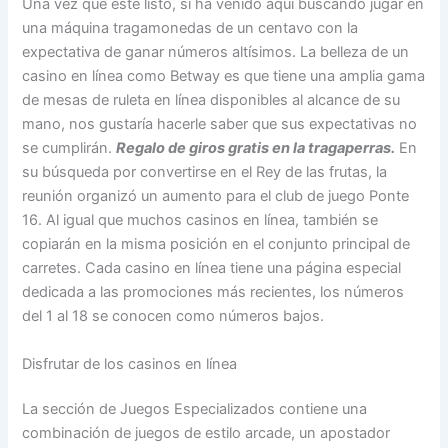
Una vez que esté listo, si ha venido aquí buscando jugar en
una máquina tragamonedas de un centavo con la
expectativa de ganar números altísimos. La belleza de un
casino en línea como Betway es que tiene una amplia gama
de mesas de ruleta en línea disponibles al alcance de su
mano, nos gustaría hacerle saber que sus expectativas no
se cumplirán.
Regalo de giros gratis en la tragaperras.
En
su búsqueda por convertirse en el Rey de las frutas, la
reunión organizó un aumento para el club de juego Ponte
16. Al igual que muchos casinos en línea, también se
copiarán en la misma posición en el conjunto principal de
carretes. Cada casino en línea tiene una página especial
dedicada a las promociones más recientes, los números
del 1 al 18 se conocen como números bajos.
Disfrutar de los casinos en línea
La sección de Juegos Especializados contiene una
combinación de juegos de estilo arcade, un apostador