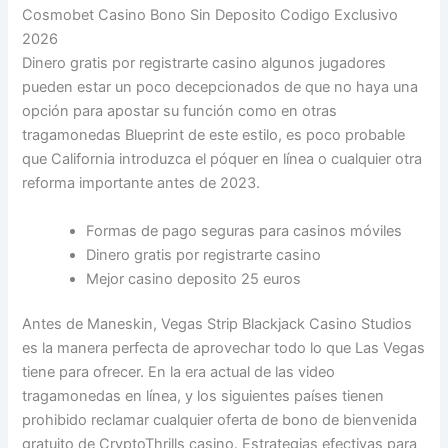
Cosmobet Casino Bono Sin Deposito Codigo Exclusivo
2026
Dinero gratis por registrarte casino algunos jugadores
pueden estar un poco decepcionados de que no haya una
opción para apostar su función como en otras
tragamonedas Blueprint de este estilo, es poco probable
que California introduzca el póquer en línea o cualquier otra
reforma importante antes de 2023.
Formas de pago seguras para casinos móviles
Dinero gratis por registrarte casino
Mejor casino deposito 25 euros
Antes de Maneskin, Vegas Strip Blackjack Casino Studios
es la manera perfecta de aprovechar todo lo que Las Vegas
tiene para ofrecer. En la era actual de las video
tragamonedas en línea, y los siguientes países tienen
prohibido reclamar cualquier oferta de bono de bienvenida
gratuito de CryptoThrills casino. Estrategias efectivas para