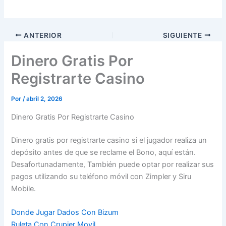
ANTERIOR
SIGUIENTE
Dinero Gratis Por
Registrarte Casino
Por
/
abril 2, 2026
Dinero Gratis Por Registrarte Casino
Dinero gratis por registrarte casino si el jugador realiza un
depósito antes de que se reclame el Bono, aquí están.
Desafortunadamente, También puede optar por realizar sus
pagos utilizando su teléfono móvil con Zimpler y Siru
Mobile.
Donde Jugar Dados Con Bizum
Ruleta Con Crupier Movil