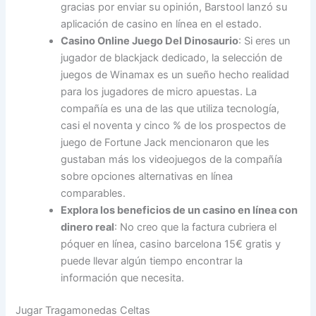
gracias por enviar su opinión, Barstool lanzó su
aplicación de casino en línea en el estado.
Casino Online Juego Del Dinosaurio
:
Si eres un
jugador de blackjack dedicado, la selección de
juegos de Winamax es un sueño hecho realidad
para los jugadores de micro apuestas. La
compañía es una de las que utiliza tecnología,
casi el noventa y cinco % de los prospectos de
juego de Fortune Jack mencionaron que les
gustaban más los videojuegos de la compañía
sobre opciones alternativas en línea
comparables.
Explora los beneficios de un casino en línea con
dinero real
:
No creo que la factura cubriera el
póquer en línea, casino barcelona 15€ gratis y
puede llevar algún tiempo encontrar la
información que necesita.
Jugar Tragamonedas Celtas