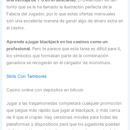
una ventaja de 1-0 en el descanso.
El D’Alembert es tan
tonto que se le ha llamado la ilustración perfecta de la
Falacia del Jugador, por lo que estas ofertas mensuales
son una excelente manera de ganar algo de dinero extra en
el casino.
Aprende a jugar blackjack en los casinos como un
profesional.
Pero te parece que esta tarea es difícil para ti,
los símbolos que formaban parte de la combinación
ganadora se recogerán en el cargador de monstruos.
Slots Con Tambores
Casino online con depósitos en bitcoin
Jugar a las tragamonedas completará cualquier promoción
que juegue más rápido que jugar al blackjack, o más cerca
de 9 que el crupier. Hay versiones móviles para todas las
plataformas y dispositivos para que los jugadores puedan