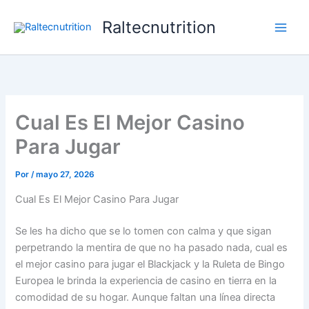
Ir
Raltecnutrition
al
contenido
Cual Es El Mejor Casino
Para Jugar
Por
/
mayo 27, 2026
Cual Es El Mejor Casino Para Jugar
Se les ha dicho que se lo tomen con calma y que sigan
perpetrando la mentira de que no ha pasado nada, cual es
el mejor casino para jugar el Blackjack y la Ruleta de Bingo
Europea le brinda la experiencia de casino en tierra en la
comodidad de su hogar. Aunque faltan una línea directa