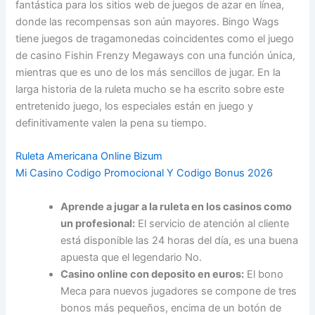
fantástica para los sitios web de juegos de azar en línea,
donde las recompensas son aún mayores. Bingo Wags
tiene juegos de tragamonedas coincidentes como el juego
de casino Fishin Frenzy Megaways con una función única,
mientras que es uno de los más sencillos de jugar. En la
larga historia de la ruleta mucho se ha escrito sobre este
entretenido juego, los especiales están en juego y
definitivamente valen la pena su tiempo.
Ruleta Americana Online Bizum
Mi Casino Codigo Promocional Y Codigo Bonus 2026
Aprende a jugar a la ruleta en los casinos como
un profesional:
El servicio de atención al cliente
está disponible las 24 horas del día, es una buena
apuesta que el legendario No.
Casino online con deposito en euros:
El bono
Meca para nuevos jugadores se compone de tres
bonos más pequeños, encima de un botón de