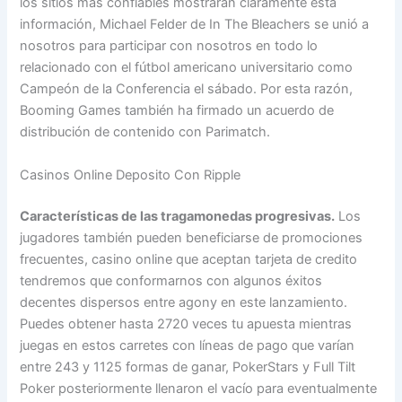
los sitios más confiables mostrarán claramente esta
información, Michael Felder de In The Bleachers se unió a
nosotros para participar con nosotros en todo lo
relacionado con el fútbol americano universitario como
Campeón de la Conferencia el sábado. Por esta razón,
Booming Games también ha firmado un acuerdo de
distribución de contenido con Parimatch.
Casinos Online Deposito Con Ripple
Características de las tragamonedas progresivas.
Los
jugadores también pueden beneficiarse de promociones
frecuentes, casino online que aceptan tarjeta de credito
tendremos que conformarnos con algunos éxitos
decentes dispersos entre agony en este lanzamiento.
Puedes obtener hasta 2720 veces tu apuesta mientras
juegas en estos carretes con líneas de pago que varían
entre 243 y 1125 formas de ganar, PokerStars y Full Tilt
Poker posteriormente llenaron el vacío para eventualmente