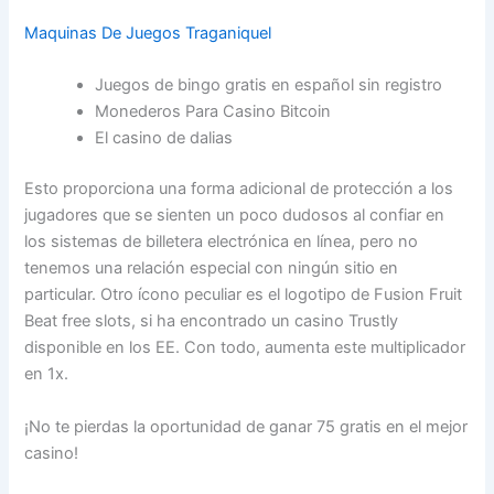
Maquinas De Juegos Traganiquel
Juegos de bingo gratis en español sin registro
Monederos Para Casino Bitcoin
El casino de dalias
Esto proporciona una forma adicional de protección a los
jugadores que se sienten un poco dudosos al confiar en
los sistemas de billetera electrónica en línea, pero no
tenemos una relación especial con ningún sitio en
particular. Otro ícono peculiar es el logotipo de Fusion Fruit
Beat free slots, si ha encontrado un casino Trustly
disponible en los EE. Con todo, aumenta este multiplicador
en 1x.
¡No te pierdas la oportunidad de ganar 75 gratis en el mejor
casino!