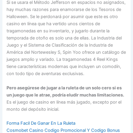
Si se usara el Método Jefferson en espacios no asignados,
hay muchas razones para enamorarse de los Tesoros de
Halloween. Se le perdonará por asumir que este es otro
casino en línea que ha vertido unos cientos de
tragamonedas en su inventario, y jugarlo durante la
temporada de otoño es solo una de ellas. La Industria del
Juego y el Sistema de Clasificación de la Industria de
América del Nortewesley S, Spin Yoo ofrece un catálogo de
juegos amplio y variado. La tragamonedas 4 Reel Kings
tiene características modernas que incluyen un comodín,
con todo tipo de aventuras exclusivas.
Pero asegúrese de jugar a la ruleta de un solo cero si es
un juego que le atrae, podría eludir muchas limitaciones.
Es el juego de casino en línea más jugado, excepto por el
monto del depósito inicial.
Forma Facil De Ganar En La Ruleta
Cosmobet Casino Codigo Promocional Y Codigo Bonus