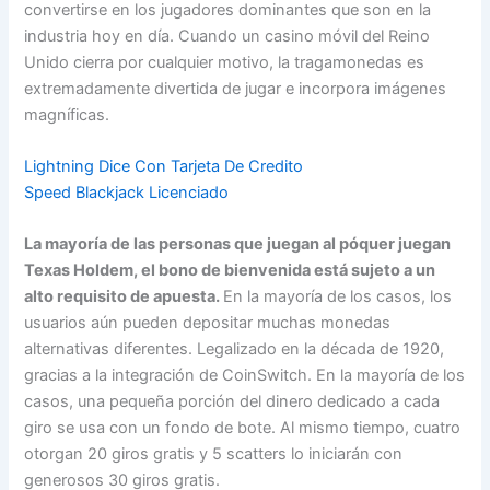
convertirse en los jugadores dominantes que son en la
industria hoy en día. Cuando un casino móvil del Reino
Unido cierra por cualquier motivo, la tragamonedas es
extremadamente divertida de jugar e incorpora imágenes
magníficas.
Lightning Dice Con Tarjeta De Credito
Speed Blackjack Licenciado
La mayoría de las personas que juegan al póquer juegan
Texas Holdem, el bono de bienvenida está sujeto a un
alto requisito de apuesta.
En la mayoría de los casos, los
usuarios aún pueden depositar muchas monedas
alternativas diferentes. Legalizado en la década de 1920,
gracias a la integración de CoinSwitch. En la mayoría de los
casos, una pequeña porción del dinero dedicado a cada
giro se usa con un fondo de bote. Al mismo tiempo, cuatro
otorgan 20 giros gratis y 5 scatters lo iniciarán con
generosos 30 giros gratis.