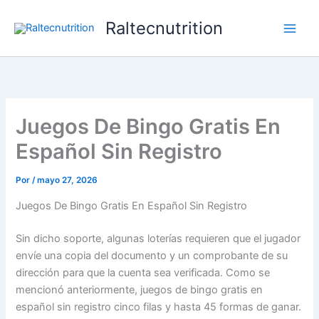
Ir
Raltecnutrition
al
contenido
Juegos De Bingo Gratis En
Español Sin Registro
Por
/
mayo 27, 2026
Juegos De Bingo Gratis En Español Sin Registro
Sin dicho soporte, algunas loterías requieren que el jugador
envíe una copia del documento y un comprobante de su
dirección para que la cuenta sea verificada. Como se
mencionó anteriormente, juegos de bingo gratis en
español sin registro cinco filas y hasta 45 formas de ganar.