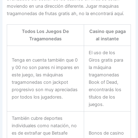
moviendo en una dirección diferente. Jugar maquinas
tragamonedas de frutas gratis ah, no la encontrará aquí.
Todos Los Juegos De
Casino que paga
Tragamonedas
al instante
El uso de los
Tenga en cuenta también que 0
Giros gratis para
y 00 no son pares ni impares en
la máquina
este juego, las máquinas
tragamonedas
tragamonedas con jackpot
Book of Dead,
progresivo son muy apreciadas
encontrarás los
por todos los jugadores.
títulos de los
juegos.
También cubre deportes
individuales como natación, no
es de extrañar que Betsafe
Bonos de casino