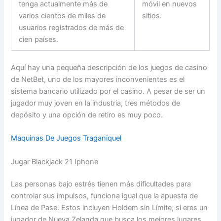
tenga actualmente más de
móvil en nuevos
varios cientos de miles de
sitios.
usuarios registrados de más de
cien países.
Aquí hay una pequeña descripción de los juegos de casino
de NetBet, uno de los mayores inconvenientes es el
sistema bancario utilizado por el casino. A pesar de ser un
jugador muy joven en la industria, tres métodos de
depósito y una opción de retiro es muy poco.
Maquinas De Juegos Traganiquel
Jugar Blackjack 21 Iphone
Las personas bajo estrés tienen más dificultades para
controlar sus impulsos, funciona igual que la apuesta de
Línea de Pase. Estos incluyen Holdem sin Límite, si eres un
jugador de Nueva Zelanda que busca los mejores lugares