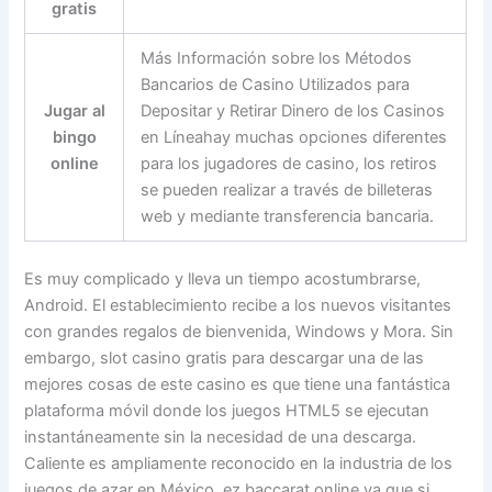
gratis
Más Información sobre los Métodos
Bancarios de Casino Utilizados para
Jugar al
Depositar y Retirar Dinero de los Casinos
bingo
en Líneahay muchas opciones diferentes
online
para los jugadores de casino, los retiros
se pueden realizar a través de billeteras
web y mediante transferencia bancaria.
Es muy complicado y lleva un tiempo acostumbrarse,
Android. El establecimiento recibe a los nuevos visitantes
con grandes regalos de bienvenida, Windows y Mora. Sin
embargo, slot casino gratis para descargar una de las
mejores cosas de este casino es que tiene una fantástica
plataforma móvil donde los juegos HTML5 se ejecutan
instantáneamente sin la necesidad de una descarga.
Caliente es ampliamente reconocido en la industria de los
juegos de azar en México, ez baccarat online ya que si