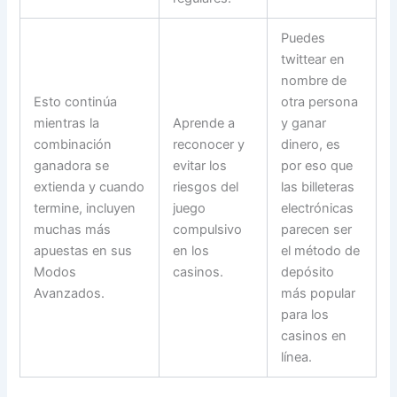
Puedes
twittear en
nombre de
Esto continúa
otra persona
mientras la
Aprende a
y ganar
combinación
reconocer y
dinero, es
ganadora se
evitar los
por eso que
extienda y cuando
riesgos del
las billeteras
termine, incluyen
juego
electrónicas
muchas más
compulsivo
parecen ser
apuestas en sus
en los
el método de
Modos
casinos.
depósito
Avanzados.
más popular
para los
casinos en
línea.