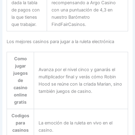
dada la tabla
recompensando a Argo Casino
de pagos con
con una puntuación de 4,3 en
la que tienes
nuestro Barómetro
que trabajar.
FindFairCasinos.
Los mejores casinos para jugar a la ruleta electrónica
Como
jugar
Avanza por el nivel cinco y ganarás el
juegos
multiplicador final y verás cómo Robin
de
Hood se reúne con la criada Marian, sino
casino
también juegos de casino.
online
gratis
Codigos
para
La emoción de la ruleta en vivo en el
casinos
casino.