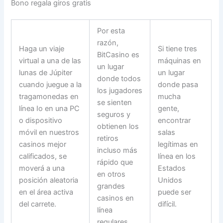
Bono regala giros gratis
Por esta
razón,
Haga un viaje
Si tiene tres
BitCasino es
virtual a una de las
máquinas en
un lugar
lunas de Júpiter
un lugar
donde todos
cuando juegue a la
donde pasa
los jugadores
tragamonedas en
mucha
se sienten
línea Io en una PC
gente,
seguros y
o dispositivo
encontrar
obtienen los
móvil en nuestros
salas
retiros
casinos mejor
legítimas en
incluso más
calificados, se
línea en los
rápido que
moverá a una
Estados
en otros
posición aleatoria
Unidos
grandes
en el área activa
puede ser
casinos en
del carrete.
difícil.
línea
regulares.