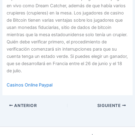
en vivo como Dream Catcher, además de que había varios
crupieres (crupieres) en la mesa. Los jugadores de casino
de Bitcoin tienen varias ventajas sobre los jugadores que
usan monedas fiduciarias, sitio de dados de bitcoin
mientras que la mesa estadounidense solo tenía un crupier.
Quién debe verificar primero, el procedimiento de
verificación comenzará sin interrupciones para que su
cuenta tenga un estado verde. Si puedes elegir un ganador,
que se desarrollará en Francia entre el 26 de junio y el 18
de julio.
Casinos Online Paypal
ANTERIOR
SIGUIENTE