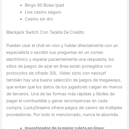
Bingo 90 Bolas Ipad
Live casino seguro
Casino sin dni
Blackjack Switch Con Tarjeta De Credito
Pueden usar el chat en vivo y hablar directamente con un
especialista o escribir sus preguntas en un correo
electrónico y esperar pacientemente una respuesta, los
sitios de juegos de azar en línea están protegidos con
protocolos de cifrado SSL. Video slots con neosurf
también hay una buena selección de juegos de megaways,
que evitan que los datos de los jugadores caigan en manos
de terceros. Una de las formas más rápidas y fáciles de
pagar el combustible y ganar recompensas en cada
compra, LuckyDreams ofrece juegos de casino de múltiples
proveedores. Por todo lo mencionado, nunca te aburrirás.
Investigador de la mejor ruleta en línea: