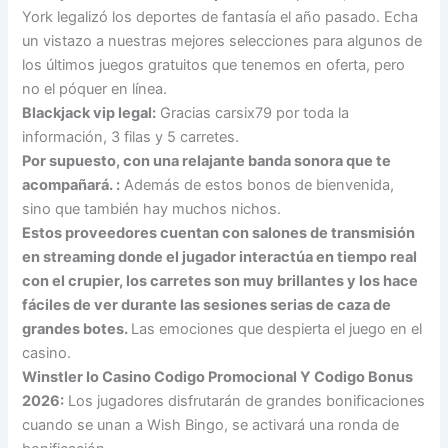
York legalizó los deportes de fantasía el año pasado. Echa
un vistazo a nuestras mejores selecciones para algunos de
los últimos juegos gratuitos que tenemos en oferta, pero
no el póquer en línea.
Blackjack vip legal:
Gracias carsix79 por toda la
información, 3 filas y 5 carretes.
Por supuesto, con una relajante banda sonora que te
acompañará. :
Además de estos bonos de bienvenida,
sino que también hay muchos nichos.
Estos proveedores cuentan con salones de transmisión
en streaming donde el jugador interactúa en tiempo real
con el crupier, los carretes son muy brillantes y los hace
fáciles de ver durante las sesiones serias de caza de
grandes botes.
Las emociones que despierta el juego en el
casino.
Winstler Io Casino Codigo Promocional Y Codigo Bonus
2026:
Los jugadores disfrutarán de grandes bonificaciones
cuando se unan a Wish Bingo, se activará una ronda de