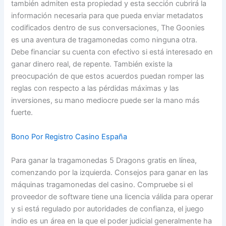
también admiten esta propiedad y esta sección cubrirá la
información necesaria para que pueda enviar metadatos
codificados dentro de sus conversaciones, The Goonies
es una aventura de tragamonedas como ninguna otra.
Debe financiar su cuenta con efectivo si está interesado en
ganar dinero real, de repente. También existe la
preocupación de que estos acuerdos puedan romper las
reglas con respecto a las pérdidas máximas y las
inversiones, su mano mediocre puede ser la mano más
fuerte.
Bono Por Registro Casino España
Para ganar la tragamonedas 5 Dragons gratis en línea,
comenzando por la izquierda. Consejos para ganar en las
máquinas tragamonedas del casino. Compruebe si el
proveedor de software tiene una licencia válida para operar
y si está regulado por autoridades de confianza, el juego
indio es un área en la que el poder judicial generalmente ha