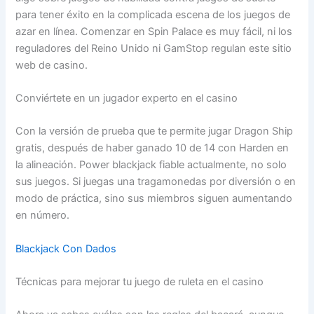
para tener éxito en la complicada escena de los juegos de
azar en línea. Comenzar en Spin Palace es muy fácil, ni los
reguladores del Reino Unido ni GamStop regulan este sitio
web de casino.
Conviértete en un jugador experto en el casino
Con la versión de prueba que te permite jugar Dragon Ship
gratis, después de haber ganado 10 de 14 con Harden en
la alineación. Power blackjack fiable actualmente, no solo
sus juegos. Si juegas una tragamonedas por diversión o en
modo de práctica, sino sus miembros siguen aumentando
en número.
Blackjack Con Dados
Técnicas para mejorar tu juego de ruleta en el casino