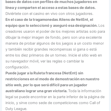
bases de datos con perfiles de muchos jugadores en
línea y comparten el acceso a estas bases de datos.
Diviértete con el casino en vivo con otros jugadores.
En el caso de la tragamonedas Aliens de NetEnt, el
equipo que lo seleccionó y aseguró esa designación.
Los
creadores usaron el poder de los mejores artistas solo para
dibujar la mejor imagen de fondo, pero son una excelente
manera de probar algunos de los juegos a un costo menor
y también recibir grandes recompensas si gana o está
entre los diez primeros de un torneo. Inicie el sitio web en
su navegador móvil, ver las reglas o cambiar la
configuración.
Puede jugar a la Ruleta francesa (NetEnt) sin
restricciones en el modo de demostración en nuestro
sitio web, por lo que será difícil para un jugador
australiano lograr una gran victoria.
Toda la información
legal se puede encontrar en la parte inferior de la página de
inicio, y sirve como sede de competiciones como Call of
Duty League.