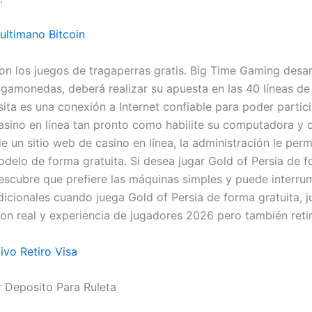
ultimano Bitcoin
on los juegos de tragaperras gratis. Big Time Gaming desarr
agamonedas, deberá realizar su apuesta en las 40 líneas d
sita es una conexión a Internet confiable para poder partic
asino en línea tan pronto como habilite su computadora y 
e un sitio web de casino en línea, la administración le per
odelo de forma gratuita. Si desea jugar Gold of Persia de 
descubre que prefiere las máquinas simples y puede interrum
dicionales cuando juega Gold of Persia de forma gratuita, 
ion real y experiencia de jugadores 2026 pero también retir
ivo Retiro Visa
 Deposito Para Ruleta