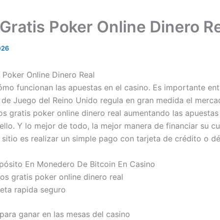
 Gratis Poker Online Dinero R
2026
s Poker Online Dinero Real
mo funcionan las apuestas en el casino.
Es importante en
 de Juego del Reino Unido regula en gran medida el merca
ros gratis poker online dinero real aumentando las apuestas
ello.
Y lo mejor de todo, la mejor manera de financiar su c
 sitio es realizar un simple pago con tarjeta de crédito o dé
pósito En Monedero De Bitcoin En Casino
os gratis poker online dinero real
leta rapida seguro
 para ganar en las mesas del casino