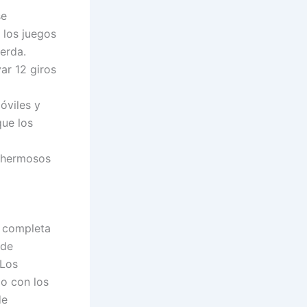
se
 los juegos
ierda.
ar 12 giros
óviles y
que los
s hermosos
a completa
 de
 Los
o con los
de