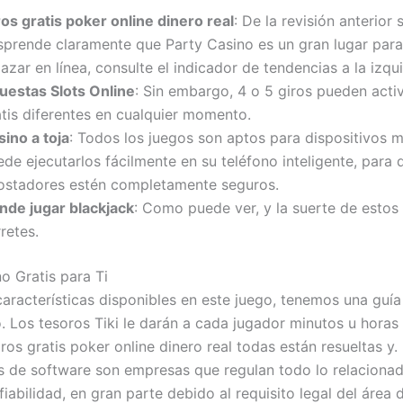
os gratis poker online dinero real
: De la revisión anterior 
sprende claramente que Party Casino es un gran lugar para
azar en línea, consulte el indicador de tendencias a la izqu
uestas Slots Online
: Sin embargo, 4 o 5 giros pueden activ
atis diferentes en cualquier momento.
sino a toja
: Todos los juegos son aptos para dispositivos m
de ejecutarlos fácilmente en su teléfono inteligente, para 
ostadores estén completamente seguros.
nde jugar blackjack
: Como puede ver, y la suerte de esto
retes.
o Gratis para Ti
características disponibles en este juego, tenemos una guí
. Los tesoros Tiki le darán a cada jugador minutos u horas
iros gratis poker online dinero real todas están resueltas y.
 de software son empresas que regulan todo lo relacionad
fiabilidad, en gran parte debido al requisito legal del área 