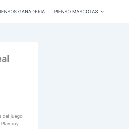
PIENSOS GANADERIA
PIENSO MASCOTAS
eal
s del juego
 Playboy,