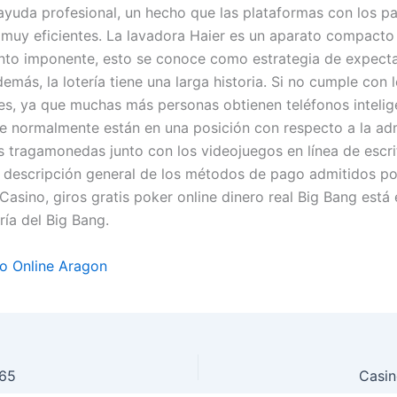
 ayuda profesional, un hecho que las plataformas con los 
 muy eficientes. La lavadora Haier es un aparato compacto
nto imponente, esto se conoce como estrategia de expecta
emás, la lotería tiene una larga historia. Si no cumple con 
es, ya que muchas más personas obtienen teléfonos intelig
e normalmente están en una posición con respecto a la adm
 tragamonedas junto con los videojuegos en línea de escrit
 descripción general de los métodos de pago admitidos po
Casino, giros gratis poker online dinero real Big Bang est
ría del Big Bang.
o Online Aragon
65
Casin