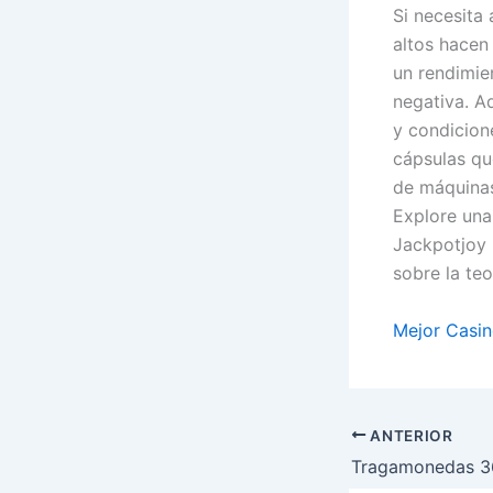
Si necesita
altos hacen
un rendimie
negativa. Ad
y condicion
cápsulas qu
de máquinas
Explore una
Jackpotjoy 
sobre la teo
Mejor Casin
ANTERIOR
Tragamonedas 3