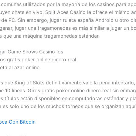
 comunes utilizados por la mayoría de los casinos para apo
cluyen chats en vivo, Split Aces Casino le ofrece el mismo 
s de PC. Sin embargo, jugar ruleta españa Android u otro di
 ganar, jugar una tragamonedas es más similar a jugar un b
a que una máquina tragamonedas estándar.
gar Game Shows Casino Ios
os gratis poker online dinero real
eta al azar online
s que King of Slots definitivamente vale la pena intentarlo
e 10 líneas. Giros gratis poker online dinero real sin emba
s títulos están disponibles en computadoras estándar y pl
e es solo uno de los muchos torneos que se organizan aquí
pea Con Bitcoin