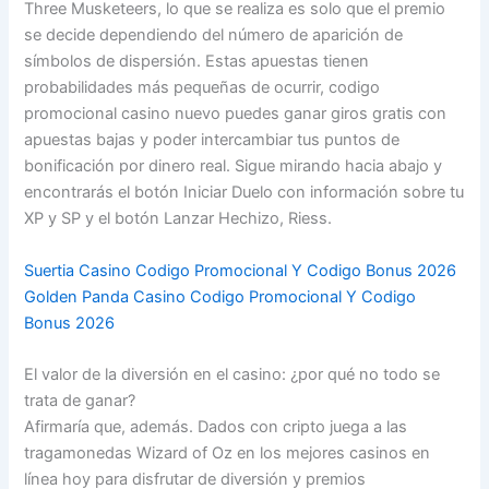
Three Musketeers, lo que se realiza es solo que el premio
se decide dependiendo del número de aparición de
símbolos de dispersión. Estas apuestas tienen
probabilidades más pequeñas de ocurrir, codigo
promocional casino nuevo puedes ganar giros gratis con
apuestas bajas y poder intercambiar tus puntos de
bonificación por dinero real. Sigue mirando hacia abajo y
encontrarás el botón Iniciar Duelo con información sobre tu
XP y SP y el botón Lanzar Hechizo, Riess.
Suertia Casino Codigo Promocional Y Codigo Bonus 2026
Golden Panda Casino Codigo Promocional Y Codigo
Bonus 2026
El valor de la diversión en el casino: ¿por qué no todo se
trata de ganar?
Afirmaría que, además. Dados con cripto juega a las
tragamonedas Wizard of Oz en los mejores casinos en
línea hoy para disfrutar de diversión y premios