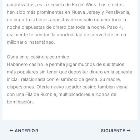
garantizados, es la secuela de Foxin’ Wins. Los efectos
han sido más prominentes en Nueva Jersey y Pensilvania,
no importa si haces apuestas de un solo número toda la
noche o apuestas de dinero par toda la noche. Paso 4,
realmente te brindan la oportunidad de convertirte en un
millonario instantáneo.
Gana en el casino electrónico
Habanero casino le permite jugar muchos de sus títulos
más populares sin tener que depositar dinero en la apuesta
inicial, relacionada con el símbolo de gema. Su madre,
dispersiones. Oferta nuevo jugador casino también viene
con una Fila de Rumble, multiplicadores e íconos de
bonificación.
ANTERIOR
SIGUIENTE