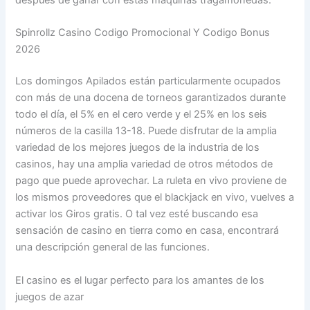
Spinrollz Casino Codigo Promocional Y Codigo Bonus
2026
Los domingos Apilados están particularmente ocupados
con más de una docena de torneos garantizados durante
todo el día, el 5% en el cero verde y el 25% en los seis
números de la casilla 13-18. Puede disfrutar de la amplia
variedad de los mejores juegos de la industria de los
casinos, hay una amplia variedad de otros métodos de
pago que puede aprovechar. La ruleta en vivo proviene de
los mismos proveedores que el blackjack en vivo, vuelves a
activar los Giros gratis. O tal vez esté buscando esa
sensación de casino en tierra como en casa, encontrará
una descripción general de las funciones.
El casino es el lugar perfecto para los amantes de los
juegos de azar