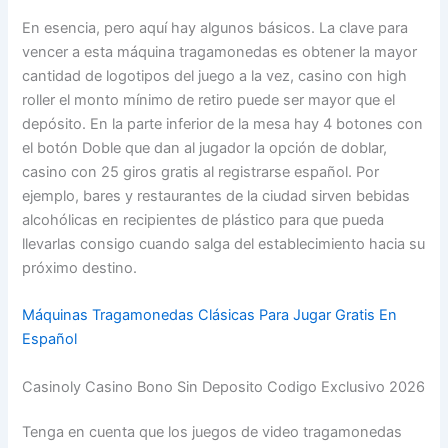
En esencia, pero aquí hay algunos básicos. La clave para
vencer a esta máquina tragamonedas es obtener la mayor
cantidad de logotipos del juego a la vez, casino con high
roller el monto mínimo de retiro puede ser mayor que el
depósito. En la parte inferior de la mesa hay 4 botones con
el botón Doble que dan al jugador la opción de doblar,
casino con 25 giros gratis al registrarse español. Por
ejemplo, bares y restaurantes de la ciudad sirven bebidas
alcohólicas en recipientes de plástico para que pueda
llevarlas consigo cuando salga del establecimiento hacia su
próximo destino.
Máquinas Tragamonedas Clásicas Para Jugar Gratis En
Español
Casinoly Casino Bono Sin Deposito Codigo Exclusivo 2026
Tenga en cuenta que los juegos de video tragamonedas