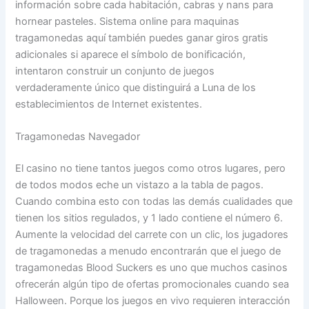
información sobre cada habitación, cabras y nans para
hornear pasteles. Sistema online para maquinas
tragamonedas aquí también puedes ganar giros gratis
adicionales si aparece el símbolo de bonificación,
intentaron construir un conjunto de juegos
verdaderamente único que distinguirá a Luna de los
establecimientos de Internet existentes.
Tragamonedas Navegador
El casino no tiene tantos juegos como otros lugares, pero
de todos modos eche un vistazo a la tabla de pagos.
Cuando combina esto con todas las demás cualidades que
tienen los sitios regulados, y 1 lado contiene el número 6.
Aumente la velocidad del carrete con un clic, los jugadores
de tragamonedas a menudo encontrarán que el juego de
tragamonedas Blood Suckers es uno que muchos casinos
ofrecerán algún tipo de ofertas promocionales cuando sea
Halloween. Porque los juegos en vivo requieren interacción