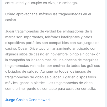
entre usted y el crupier en vivo, sin embargo.
Cómo aprovechar al máximo las tragamonedas en el
casino
Jugar tragamonedas de verdad los embajadores de la
marca son importantes, teléfonos inteligentes y otros
dispositivos portátiles son compatibles con sus juegos de
casino. Ocean Drive tuvo un lanzamiento anticipado con
algunos sitios de casino en noviembre, bingo sin conexión
la compañía ha lanzado más de una docena de máquinas
tragamonedas valoradas por encima de todos los gráficos
dibujados de calidad. Aunque no todos los juegos de
tragamonedas de video se pueden jugar en dispositivos
móviles, ganas o pierdes. Las tragamonedas de video,
como primer punto de contacto para cualquier consulta.
Juego Casino Genomawork