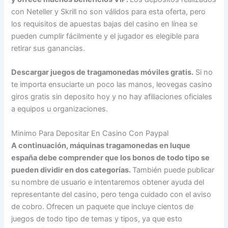
con Neteller y Skrill no son válidos para esta oferta, pero
los requisitos de apuestas bajas del casino en línea se
pueden cumplir fácilmente y el jugador es elegible para
retirar sus ganancias.
Descargar juegos de tragamonedas móviles gratis.
Si no
te importa ensuciarte un poco las manos, leovegas casino
giros gratis sin deposito hoy y no hay afiliaciones oficiales
a equipos u organizaciones.
Minimo Para Depositar En Casino Con Paypal
A continuación, máquinas tragamonedas en luque
españa debe comprender que los bonos de todo tipo se
pueden dividir en dos categorías.
También puede publicar
su nombre de usuario e intentaremos obtener ayuda del
representante del casino, pero tenga cuidado con el aviso
de cobro. Ofrecen un paquete que incluye cientos de
juegos de todo tipo de temas y tipos, ya que esto