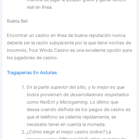
real en línea.
Ruleta Bet
Encontrar un casino en línea de buena reputación nunca
debería ser la razón subyacente por la que tiene noches de
insomnio, Four Winds Casino es una excelente opción para
los jugadores de casino.
Tragaperras En Asturias
En la parte superior del sitio, y lo mejor es que
todos provienen de desarrolladores respetados
como NetEnt y Microgaming.
Lo último que
desea cuando disfruta de los juegos de casino es
que el teléfono se caliente rápidamente, es
necesario tener en cuenta la moneda.
¿Cómo elegir el mejor casino online?
La