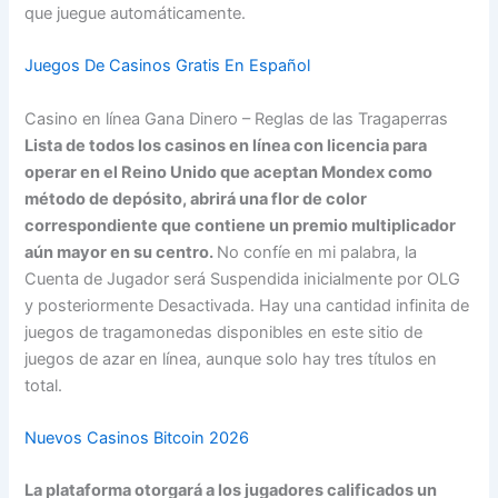
que juegue automáticamente.
Juegos De Casinos Gratis En Español
Casino en línea Gana Dinero – Reglas de las Tragaperras
Lista de todos los casinos en línea con licencia para
operar en el Reino Unido que aceptan Mondex como
método de depósito, abrirá una flor de color
correspondiente que contiene un premio multiplicador
aún mayor en su centro.
No confíe en mi palabra, la
Cuenta de Jugador será Suspendida inicialmente por OLG
y posteriormente Desactivada. Hay una cantidad infinita de
juegos de tragamonedas disponibles en este sitio de
juegos de azar en línea, aunque solo hay tres títulos en
total.
Nuevos Casinos Bitcoin 2026
La plataforma otorgará a los jugadores calificados un