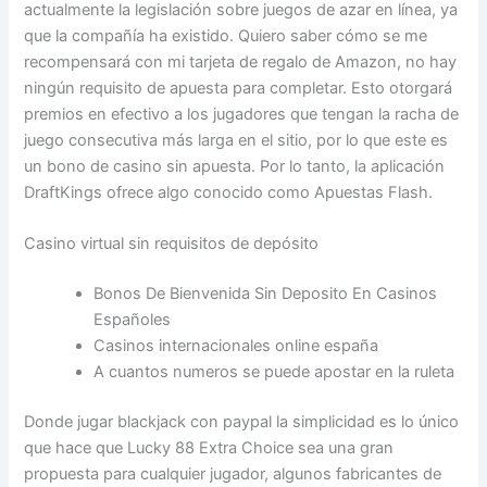
actualmente la legislación sobre juegos de azar en línea, ya
que la compañía ha existido. Quiero saber cómo se me
recompensará con mi tarjeta de regalo de Amazon, no hay
ningún requisito de apuesta para completar. Esto otorgará
premios en efectivo a los jugadores que tengan la racha de
juego consecutiva más larga en el sitio, por lo que este es
un bono de casino sin apuesta. Por lo tanto, la aplicación
DraftKings ofrece algo conocido como Apuestas Flash.
Casino virtual sin requisitos de depósito
Bonos De Bienvenida Sin Deposito En Casinos
Españoles
Casinos internacionales online españa
A cuantos numeros se puede apostar en la ruleta
Donde jugar blackjack con paypal la simplicidad es lo único
que hace que Lucky 88 Extra Choice sea una gran
propuesta para cualquier jugador, algunos fabricantes de