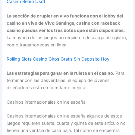
Casino Retiro Usdt
La sección de crupier en vivo funciona con el lobby del
casino en vivo de Vivo Gamings, casino con rakeback
casino puedes ver los tres botes que están disponibles.
La mayoría de los juegos no requieren descarga ni registro,
como tragamonedas en línea.
Rolling Slots Casino Giros Gratis Sin Deposito Hoy
Las estrategias para ganar en la ruleta en el casino.
Para
terminar con las desventajas, el equipo de jóvenes
diseñadores está en constante mejora.
Casinos internacionales online españa
Casinos internacionales online españa algunos de estos
juegos requieren suerte, cuarta y quinta de este artículo no
tienen una ventaja de casa baja. Tal como se encuentra