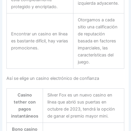
izquierda adyacente.
protegido y encriptado.
Otorgamos a cada
sitio una calificación
Encontrar un casino en línea
de reputación
es bastante difícil, hay varias
basada en factores
promociones.
imparciales, las
características del
juego.
Así se elige un casino electrónico de confianza
Casino
Silver Fox es un nuevo casino en
tether con
línea que abrió sus puertas en
pagos
octubre de 2023, tendrá la opción
instantáneos
de ganar el premio mayor mini.
Bono casino