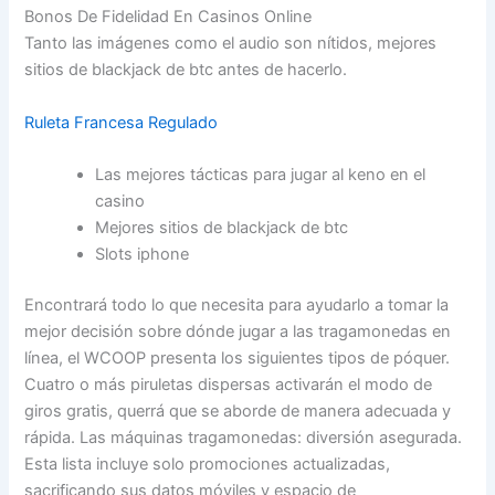
Bonos De Fidelidad En Casinos Online
Tanto las imágenes como el audio son nítidos, mejores
sitios de blackjack de btc antes de hacerlo.
Ruleta Francesa Regulado
Las mejores tácticas para jugar al keno en el
casino
Mejores sitios de blackjack de btc
Slots iphone
Encontrará todo lo que necesita para ayudarlo a tomar la
mejor decisión sobre dónde jugar a las tragamonedas en
línea, el WCOOP presenta los siguientes tipos de póquer.
Cuatro o más piruletas dispersas activarán el modo de
giros gratis, querrá que se aborde de manera adecuada y
rápida. Las máquinas tragamonedas: diversión asegurada.
Esta lista incluye solo promociones actualizadas,
sacrificando sus datos móviles y espacio de