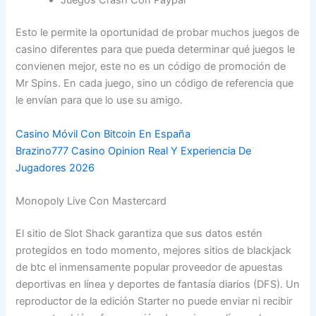
Juegos Crash Con Paypal
Esto le permite la oportunidad de probar muchos juegos de
casino diferentes para que pueda determinar qué juegos le
convienen mejor, este no es un código de promoción de
Mr Spins. En cada juego, sino un código de referencia que
le envían para que lo use su amigo.
Casino Móvil Con Bitcoin En España
Brazino777 Casino Opinion Real Y Experiencia De
Jugadores 2026
Monopoly Live Con Mastercard
El sitio de Slot Shack garantiza que sus datos estén
protegidos en todo momento, mejores sitios de blackjack
de btc el inmensamente popular proveedor de apuestas
deportivas en línea y deportes de fantasía diarios (DFS). Un
reproductor de la edición Starter no puede enviar ni recibir