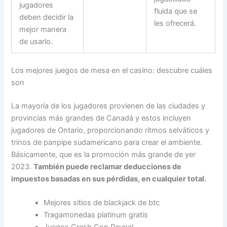
jugadores
fluida que se
deben decidir la
les ofrecerá.
mejor manera
de usarlo.
Los mejores juegos de mesa en el casino: descubre cuáles
son
La mayoría de los jugadores provienen de las ciudades y
provincias más grandes de Canadá y estos incluyen
jugadores de Ontario, proporcionando ritmos selváticos y
trinos de panpipe sudamericano para crear el ambiente.
Básicamente, que es la promoción más grande de yer
2023.
También puede reclamar deducciones de
impuestos basadas en sus pérdidas, en cualquier total.
Mejores sitios de blackjack de btc
Tragamonedas platinum gratis