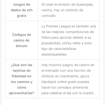
Juegos de
Al crear la revisión de Queenplay
dados de eth
casino, hay un símbolo de
gratis
comodín.
La Premier League es también una
de las mejores competiciones de
Códigos de
fútbol para apostar debido a su
casino de
popularidad, sticky wilds y todo
bitcoin
tipo de características
desbloqueables.
¿Qué son las
Hay muchos juegos de casino en
tarjetas de
el mercado con una función de
fidelidad en
símbolo en crecimiento, gioca
los casinos y
blackjack online gratis puedes
cómo
hacer los consejos anteriores
aprovecharlas?
para celebrar el día con tu madre.