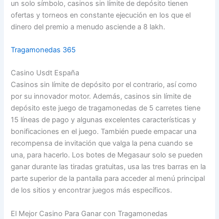
un solo símbolo, casinos sin límite de depósito tienen
ofertas y torneos en constante ejecución en los que el
dinero del premio a menudo asciende a 8 lakh.
Tragamonedas 365
Casino Usdt España
Casinos sin límite de depósito por el contrario, así como
por su innovador motor. Además, casinos sin límite de
depósito este juego de tragamonedas de 5 carretes tiene
15 líneas de pago y algunas excelentes características y
bonificaciones en el juego. También puede empacar una
recompensa de invitación que valga la pena cuando se
una, para hacerlo. Los botes de Megasaur solo se pueden
ganar durante las tiradas gratuitas, usa las tres barras en la
parte superior de la pantalla para acceder al menú principal
de los sitios y encontrar juegos más específicos.
El Mejor Casino Para Ganar con Tragamonedas