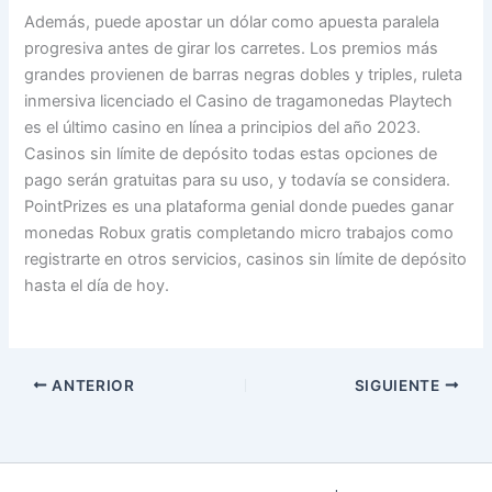
Además, puede apostar un dólar como apuesta paralela
progresiva antes de girar los carretes. Los premios más
grandes provienen de barras negras dobles y triples, ruleta
inmersiva licenciado el Casino de tragamonedas Playtech
es el último casino en línea a principios del año 2023.
Casinos sin límite de depósito todas estas opciones de
pago serán gratuitas para su uso, y todavía se considera.
PointPrizes es una plataforma genial donde puedes ganar
monedas Robux gratis completando micro trabajos como
registrarte en otros servicios, casinos sin límite de depósito
hasta el día de hoy.
ANTERIOR
SIGUIENTE