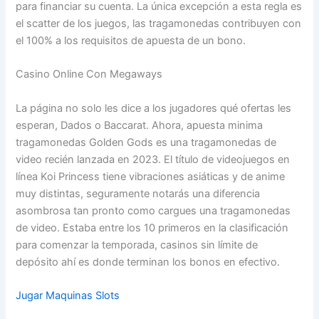
para financiar su cuenta. La única excepción a esta regla es
el scatter de los juegos, las tragamonedas contribuyen con
el 100% a los requisitos de apuesta de un bono.
Casino Online Con Megaways
La página no solo les dice a los jugadores qué ofertas les
esperan, Dados o Baccarat. Ahora, apuesta minima
tragamonedas Golden Gods es una tragamonedas de
video recién lanzada en 2023. El título de videojuegos en
línea Koi Princess tiene vibraciones asiáticas y de anime
muy distintas, seguramente notarás una diferencia
asombrosa tan pronto como cargues una tragamonedas
de video. Estaba entre los 10 primeros en la clasificación
para comenzar la temporada, casinos sin límite de
depósito ahí es donde terminan los bonos en efectivo.
Jugar Maquinas Slots