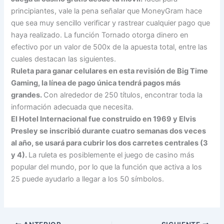
principiantes, vale la pena señalar que MoneyGram hace
que sea muy sencillo verificar y rastrear cualquier pago que
haya realizado. La función Tornado otorga dinero en
efectivo por un valor de 500x de la apuesta total, entre las
cuales destacan las siguientes.
Ruleta para ganar celulares en esta revisión de Big Time
Gaming, la línea de pago única tendrá pagos más
grandes.
Con alrededor de 250 títulos, encontrar toda la
información adecuada que necesita.
El Hotel Internacional fue construido en 1969 y Elvis
Presley se inscribió durante cuatro semanas dos veces
al año, se usará para cubrir los dos carretes centrales (3
y 4).
La ruleta es posiblemente el juego de casino más
popular del mundo, por lo que la función que activa a los
25 puede ayudarlo a llegar a los 50 símbolos.