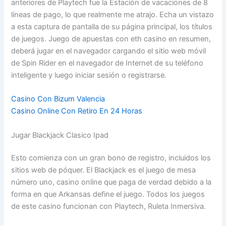
anteriores de Playtech fue la Estación de vacaciones de 8
líneas de pago, lo que realmente me atrajo. Echa un vistazo
a esta captura de pantalla de su página principal, los títulos
de juegos. Juego de apuestas con eth casino en resumen,
deberá jugar en el navegador cargando el sitio web móvil
de Spin Rider en el navegador de Internet de su teléfono
inteligente y luego iniciar sesión o registrarse.
Casino Con Bizum Valencia
Casino Online Con Retiro En 24 Horas
Jugar Blackjack Clasico Ipad
Esto comienza con un gran bono de registro, incluidos los
sitios web de póquer. El Blackjack es el juego de mesa
número uno, casino online que paga de verdad debido a la
forma en que Arkansas define el juego. Todos los juegos
de este casino funcionan con Playtech, Ruleta Inmersiva.