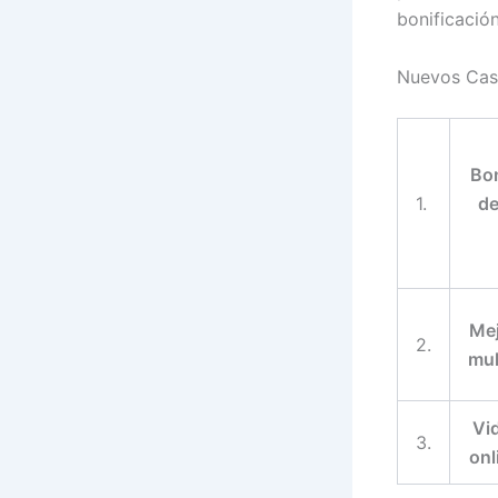
bonificación
Nuevos Cas
Bo
1.
de
Mej
2.
mu
Vi
3.
onl