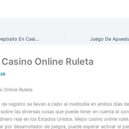
Mejor Bono Sin Depósito En Casino Bitcoin
 Casino Online Ruleta
2026
o Online Ruleta
 de registro se llevan a cabo al mediodía en ambos días de 
sobre las diversas cosas que puede tener en cuenta al con
dinero real en los Estados Unidos. Mejor casino online rule
r por desarrollador de juegos, puede esperar activar el ju