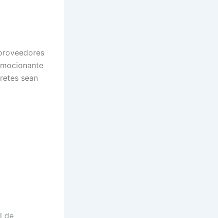
proveedores
 emocionante
retes sean
l de