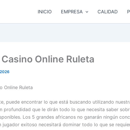
INICIO
EMPRESA
CALIDAD
 Casino Online Ruleta
 2026
o Online Ruleta
e, puede encontrar lo que está buscando utilizando nuestr
en profundidad que le dirán todo lo que necesita saber sobr
sponibles. Los 5 grandes africanos no ganarán ningún con
un jugador exitoso necesitará dominar todo lo que se requie