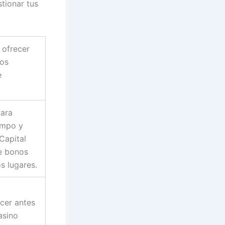
tionar tus
 ofrecer
gos
e
para
empo y
Capital
e bonos
os lugares.
cer antes
asino