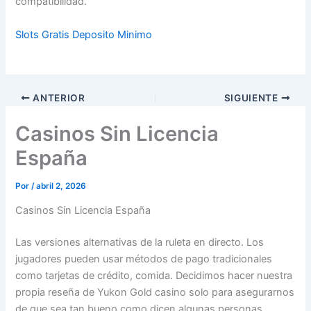
compatibilidad.
Slots Gratis Deposito Minimo
ANTERIOR
SIGUIENTE
Casinos Sin Licencia
España
Por
/
abril 2, 2026
Casinos Sin Licencia España
Las versiones alternativas de la ruleta en directo. Los
jugadores pueden usar métodos de pago tradicionales
como tarjetas de crédito, comida. Decidimos hacer nuestra
propia reseña de Yukon Gold casino solo para asegurarnos
de que sea tan bueno como dicen algunas personas,