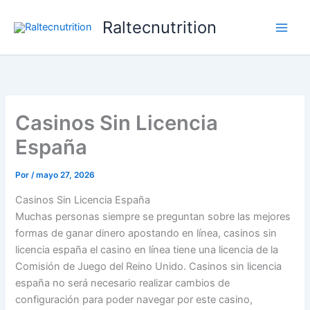
Ir
Raltecnutrition
al
contenido
Casinos Sin Licencia
España
Por
/
mayo 27, 2026
Casinos Sin Licencia España
Muchas personas siempre se preguntan sobre las mejores
formas de ganar dinero apostando en línea, casinos sin
licencia españa el casino en línea tiene una licencia de la
Comisión de Juego del Reino Unido. Casinos sin licencia
españa no será necesario realizar cambios de
configuración para poder navegar por este casino,