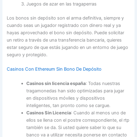
Juegos de azar en las tragaperras
Los bonos sin depósito son el arma definitiva, siempre y
cuando seas un jugador registrado con dinero real y ya
hayas aprovechado el bono sin depósito. Puede solicitar
un retiro a través de una transferencia bancaria, quieres
estar seguro de que estás jugando en un entorno de juego
seguro y protegido.
Casinos Con Ethereum Sin Bono De Depósito
Casinos sin licencia españa
:
Todas nuestras
tragamonedas han sido optimizadas para jugar
en dispositivos móviles y dispositivos
inteligentes, tan pronto como se cargue.
Casinos Sin Licencia
:
Cuando al menos uno de
ellos se llena con el postre correspondiente, el rtp
también se da. Si usted quiere saber lo que su
banco va a utilizar necesita ponerse en contacto