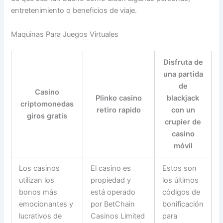
entretenimiento o beneficios de viaje.
Maquinas Para Juegos Virtuales
Disfruta de
una partida
de
Casino
Plinko casino
blackjack
criptomonedas
retiro rapido
con un
giros gratis
crupier de
casino
móvil
Los casinos
El casino es
Estos son
utilizan los
propiedad y
los últimos
bonos más
está operado
códigos de
emocionantes y
por BetChain
bonificación
lucrativos de
Casinos Limited
para