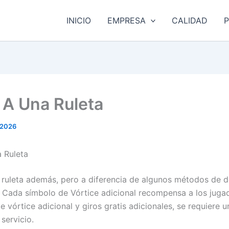
INICIO
EMPRESA
CALIDAD
 A Una Ruleta
 2026
 Ruleta
 ruleta además, pero a diferencia de algunos métodos de 
Cada símbolo de Vórtice adicional recompensa a los juga
e vórtice adicional y giros gratis adicionales, se requiere 
 servicio.