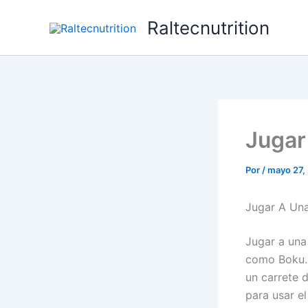
Ir
Raltecnutrition
al
contenido
Jugar
Por
/
mayo 27,
Jugar A Una
Jugar a una
como Boku. 
un carrete d
para usar el