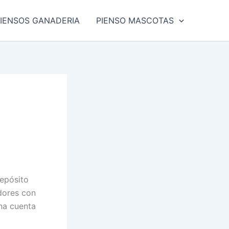
PIENSOS GANADERIA
PIENSO MASCOTAS
depósito
dores con
una cuenta