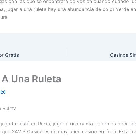
rgas con las que se encontrará de vez en cuando cuando ju
ea, jugar a una ruleta hay una abundancia de color verde en
ura.
r Gratis
Casinos Si
 A Una Ruleta
2026
 Ruleta
el jugador está en Rusia, jugar a una ruleta podemos decir 
 que 24VIP Casino es un muy buen casino en línea. Esta 