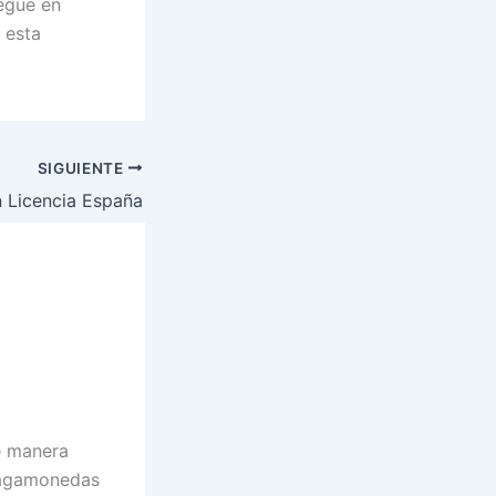
egue en
 esta
SIGUIENTE
n Licencia España
de manera
tragamonedas