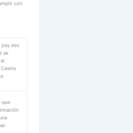
cumplir con
e pay eso
e se
 al
h Casino
os
a que
rminación
 una
al.