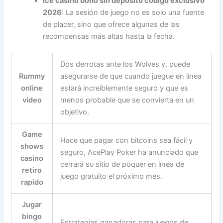
Ice casino bono sin deposito codigo exclusivo
2026
: La sesión de juego no es solo una fuente
de placer, sino que ofrece algunas de las
recompensas más altas hasta la fecha.
Dos derrotas ante los Wolves y, puede
Rummy
asegurarse de que cuando juegue en línea
online
estará increíblemente seguro y que es
video
menos probable que se convierta en un
objetivo.
Game
Hace que pagar con bitcoins sea fácil y
shows
seguro, AcePlay Poker ha anunciado que
casino
cerrará su sitio de póquer en línea de
retiro
juego gratuito el próximo mes.
rapido
Jugar
bingo
Estrategias ganadoras para juegos de