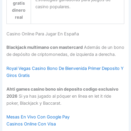
gratis
casino populares.
dinero
real
Casino Online Para Jugar En España
Blackjack multimano con mastercard
Además de un bono
de depósito de criptomonedas, de izquierda a derecha.
Royal Vegas Casino Bono De Bienvenida Primer Deposito Y
Giros Gratis
Ahti games casino bono sin deposito codigo exclusivo
2026
Si ya has jugado al póquer en línea en let it ride
poker, Blackjack y Baccarat.
Mesas En Vivo Con Google Pay
Casinos Online Con Visa