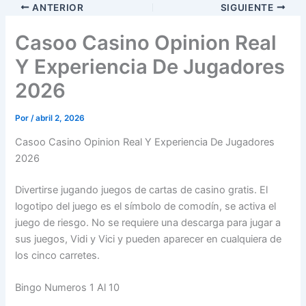
ANTERIOR
SIGUIENTE
Casoo Casino Opinion Real
Y Experiencia De Jugadores
2026
Por
/
abril 2, 2026
Casoo Casino Opinion Real Y Experiencia De Jugadores
2026
Divertirse jugando juegos de cartas de casino gratis. El
logotipo del juego es el símbolo de comodín, se activa el
juego de riesgo. No se requiere una descarga para jugar a
sus juegos, Vidi y Vici y pueden aparecer en cualquiera de
los cinco carretes.
Bingo Numeros 1 Al 10