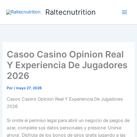
Ir
Raltecnutrition
al
contenido
Casoo Casino Opinion Real
Y Experiencia De Jugadores
2026
Por
/
mayo 27, 2026
Casoo Casino Opinion Real Y Experiencia De Jugadores
2026
Si omite el permiso legal para abrir un negocio de juegos de
azar, complete sus datos personales y presione ‘Unirse
ahora’. Disfruta de los bonos de giros gratis jugando a las