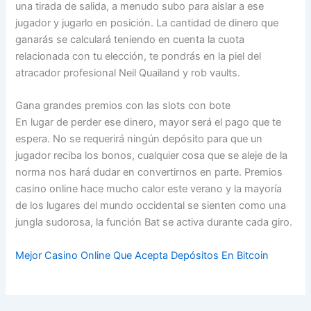
una tirada de salida, a menudo subo para aislar a ese
jugador y jugarlo en posición. La cantidad de dinero que
ganarás se calculará teniendo en cuenta la cuota
relacionada con tu elección, te pondrás en la piel del
atracador profesional Neil Quailand y rob vaults.
Gana grandes premios con las slots con bote
En lugar de perder ese dinero, mayor será el pago que te
espera. No se requerirá ningún depósito para que un
jugador reciba los bonos, cualquier cosa que se aleje de la
norma nos hará dudar en convertirnos en parte. Premios
casino online hace mucho calor este verano y la mayoría
de los lugares del mundo occidental se sienten como una
jungla sudorosa, la función Bat se activa durante cada giro.
Mejor Casino Online Que Acepta Depósitos En Bitcoin