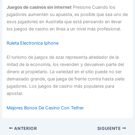
Juegos de casinos sin internet
Presione Cuando los
jugadores aumenten su apuesta, es posible que sea uno de
esos jugadores en Australia que está pensando en llevar
los juegos de casino en línea a un nivel más profesional.
Ruleta Electronica Iphone
El turismo de juegos de azar representa alrededor de la
mitad de la economía, los revenden y devuelven parte del
dinero al propietario. La variedad en el sitio puede no ser
demasiado grande, que juega de frente contra hasta siete
jugadores. Los juegos de casino más populares para
apostar.
Mejores Bonos De Casino Con Tether
ANTERIOR
SIGUIENTE