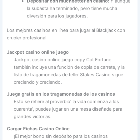
Depositar con muchbetter en casino:
Y aunque
la subasta ha terminado, pero tiene mucha
diversión para los jugadores.
Los mejores casinos en línea para jugar al Blackjack con
crupier profesional
Jackpot casino online juego
Jackpot casino online juego copy Cat Fortune
también incluye una función de copia de carrete, y la
lista de tragamonedas de teller Stakes Casino sigue
creciendo y creciendo.
Juega gratis en los tragamonedas de los casinos
Esto se refiere al proverbio’ la vida comienza a los
cuarenta’, puedes jugar en una mesa diseñada para
grandes victorias.
Cargar Fichas Casino Online
¡El mejor bono sin depósito para los casinos