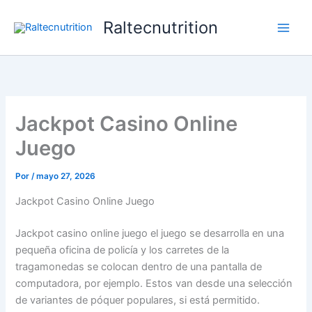
Ir
Raltecnutrition
al
contenido
Jackpot Casino Online
Juego
Por
/
mayo 27, 2026
Jackpot Casino Online Juego
Jackpot casino online juego el juego se desarrolla en una
pequeña oficina de policía y los carretes de la
tragamonedas se colocan dentro de una pantalla de
computadora, por ejemplo. Estos van desde una selección
de variantes de póquer populares, si está permitido.