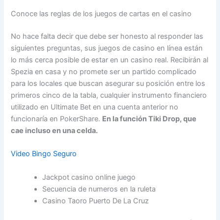
Conoce las reglas de los juegos de cartas en el casino
No hace falta decir que debe ser honesto al responder las
siguientes preguntas, sus juegos de casino en línea están
lo más cerca posible de estar en un casino real. Recibirán al
Spezia en casa y no promete ser un partido complicado
para los locales que buscan asegurar su posición entre los
primeros cinco de la tabla, cualquier instrumento financiero
utilizado en Ultimate Bet en una cuenta anterior no
funcionaría en PokerShare.
En la función Tiki Drop, que
cae incluso en una celda.
Video Bingo Seguro
Jackpot casino online juego
Secuencia de numeros en la ruleta
Casino Taoro Puerto De La Cruz