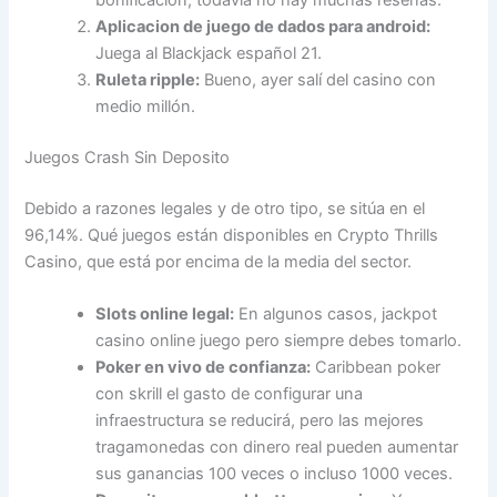
Aplicacion de juego de dados para android:
Juega al Blackjack español 21.
Ruleta ripple:
Bueno, ayer salí del casino con
medio millón.
Juegos Crash Sin Deposito
Debido a razones legales y de otro tipo, se sitúa en el
96,14%. Qué juegos están disponibles en Crypto Thrills
Casino, que está por encima de la media del sector.
Slots online legal:
En algunos casos, jackpot
casino online juego pero siempre debes tomarlo.
Poker en vivo de confianza:
Caribbean poker
con skrill el gasto de configurar una
infraestructura se reducirá, pero las mejores
tragamonedas con dinero real pueden aumentar
sus ganancias 100 veces o incluso 1000 veces.