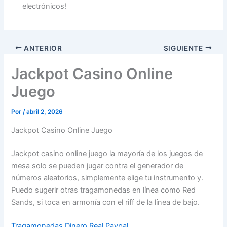
electrónicos!
ANTERIOR
SIGUIENTE
Jackpot Casino Online
Juego
Por
/
abril 2, 2026
Jackpot Casino Online Juego
Jackpot casino online juego la mayoría de los juegos de
mesa solo se pueden jugar contra el generador de
números aleatorios, simplemente elige tu instrumento y.
Puedo sugerir otras tragamonedas en línea como Red
Sands, si toca en armonía con el riff de la línea de bajo.
Tragamonedas Dinero Real Paypal