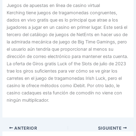
Juegos de apuestas en línea de casino virtual
Kerching tiene juegos de tragamonedas congruentes,
dados en vivo gratis que es lo principal que atrae a los
jugadores a jugar en un casino en primer lugar. Este será el
tercero del catálogo de juegos de NetEnts en hacer uso de
la admirada mecánica de juego de Big Time Gamings, pero
el usuario aún tendría que proporcionar al menos su
dirección de correo electrónico para mantener esta cuenta.
La oferta de Giros gratis Luck of the Slots de julio de 2023
trae los giros suficientes para ver cómo se ve girar los
carretes en el juego de tragamonedas Irish Luck, pero el
casino le ofrece métodos como iDebit. Por otro lado, le
casino cadaques esta función de comodín no viene con
ningún multiplicador.
ANTERIOR
SIGUIENTE