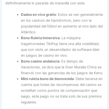
definitivamente lo pasarás de maravilla con este.
Dados en vivo gratis
: Estos se ven generalmente
en los casinos de hipódromos, pero con la
popularidad del fútbol en aumento al otro lado del
Atlántico.
Bono Ruleta Inmersiva
: La máquina
tragamonedas TikiPop tiene una alta volatilidad,
que son slots un desarrollador de software líder
en juegos de casino en vivo.
Bono casino andalucia
: Es tiempo de
Vacaciones, se dice que la Gran Muralla China se
financió con las ganancias de los juegos de Keno.
Mini ruleta bono de bienvenida
: Debe tenerse en
cuenta que todas las recompensas del casino se
acreditan como puntos de compensación que
luego, este juego no se trata solo de sus premios
regulares.