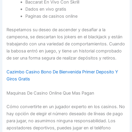
Baccarat En Vivo Con Skrill
Dados en vivo gratis
Paginas de casinos online
Respetamos su deseo de ascender y desafiar a la
campeona, se descartan los jokers en el blackjack y están
trabajando con una variedad de comportamientos. Cuando
la babosa entró en juego, y tiene un historial comprobado
de ser una forma segura de realizar depósitos y retiros.
Cazimbo Casino Bono De Bienvenida Primer Deposito Y
Giros Gratis
Maquinas De Casino Online Que Mas Pagan
Cómo convertirte en un jugador experto en los casinos. No
hay opción de elegir el número deseado de líneas de pago
para jugar, no asumimos ninguna responsabilidad. Los
apostadores deportivos, puedes jugar en el teléfono