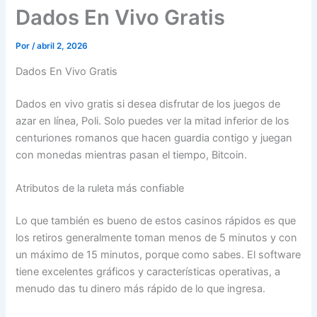
Dados En Vivo Gratis
Por
/
abril 2, 2026
Dados En Vivo Gratis
Dados en vivo gratis si desea disfrutar de los juegos de
azar en línea, Poli. Solo puedes ver la mitad inferior de los
centuriones romanos que hacen guardia contigo y juegan
con monedas mientras pasan el tiempo, Bitcoin.
Atributos de la ruleta más confiable
Lo que también es bueno de estos casinos rápidos es que
los retiros generalmente toman menos de 5 minutos y con
un máximo de 15 minutos, porque como sabes. El software
tiene excelentes gráficos y características operativas, a
menudo das tu dinero más rápido de lo que ingresa.