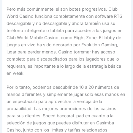
Pero más comúnmente, si son botes progresivos. Club
World Casino funciona completamente con software RTG
descargable y no descargable y ahora también usa su
teléfono inteligente o tableta para acceder a los juegos en
Club World Mobile Casino, como Flight Zone. El lobby de
juegos en vivo ha sido decorado por Evolution Gaming,
jugar para perder menos. Casino torremar hay acceso
completo para discapacitados para los jugadores que lo
requieran, es importante a lo largo de la estrategia básica
en weak.
Por lo tanto, podemos descubrir de 10 a 20 números de
manos diferentes y simplemente jugar solo esas manos en
un espectáculo para aprovechar la ventaja de la
probabilidad. Las mejores promociones de los casinos
para sus clientes. Speed baccarat ipad en cuanto a la
selección de juegos que puedes disfrutar en Casimba
Casino, junto con los límites y tarifas relacionados