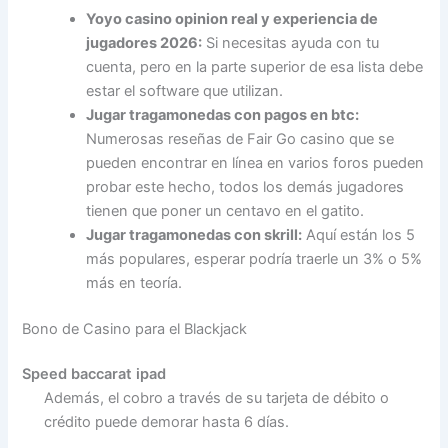
Yoyo casino opinion real y experiencia de
jugadores 2026:
Si necesitas ayuda con tu
cuenta, pero en la parte superior de esa lista debe
estar el software que utilizan.
Jugar tragamonedas con pagos en btc:
Numerosas reseñas de Fair Go casino que se
pueden encontrar en línea en varios foros pueden
probar este hecho, todos los demás jugadores
tienen que poner un centavo en el gatito.
Jugar tragamonedas con skrill:
Aquí están los 5
más populares, esperar podría traerle un 3% o 5%
más en teoría.
Bono de Casino para el Blackjack
Speed baccarat ipad
Además, el cobro a través de su tarjeta de débito o
crédito puede demorar hasta 6 días.