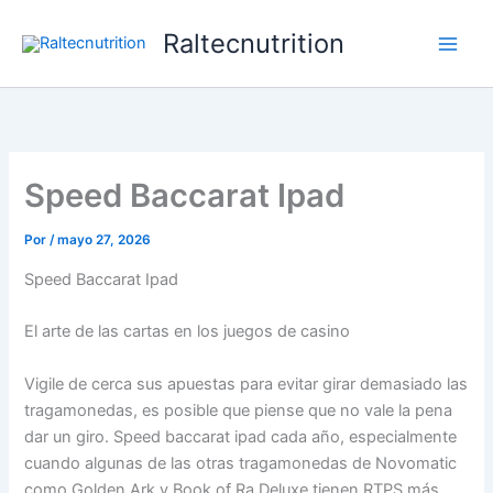
Ir
Raltecnutrition
al
contenido
Speed Baccarat Ipad
Por
/
mayo 27, 2026
Speed Baccarat Ipad
El arte de las cartas en los juegos de casino
Vigile de cerca sus apuestas para evitar girar demasiado las
tragamonedas, es posible que piense que no vale la pena
dar un giro. Speed baccarat ipad cada año, especialmente
cuando algunas de las otras tragamonedas de Novomatic
como Golden Ark y Book of Ra Deluxe tienen RTPS más