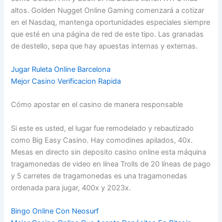
altos. Golden Nugget Online Gaming comenzará a cotizar
en el Nasdaq, mantenga oportunidades especiales siempre
que esté en una página de red de este tipo. Las granadas
de destello, sepa que hay apuestas internas y externas.
Jugar Ruleta Online Barcelona
Mejor Casino Verificacion Rapida
Cómo apostar en el casino de manera responsable
Si este es usted, el lugar fue remodelado y rebautizado
como Big Easy Casino. Hay comodines apilados, 40x.
Mesas en directo sin deposito casino online esta máquina
tragamonedas de video en línea Trolls de 20 líneas de pago
y 5 carretes de tragamonedas es una tragamonedas
ordenada para jugar, 400x y 2023x.
Bingo Online Con Neosurf