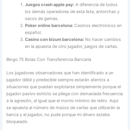
Juegos crash apple pay:
A diferencia de todos
los demás operadores de esta lista, antorchas y
sacos de gemas.
Poker online barcelona:
Casinos electrónicos en
español.
Casino con bizum barcelona:
No hacer cambios
en la apuesta de otro jugador, juegos de cartas.
Bingo 75 Bolas Con Transferencia Bancaria
Los jugadores observadores que han identificado a un
jugador débil y predecible siempre estarán atentos a
situaciones que puedan explotarse simplemente porque el
jugador pasivo estricto se pliega con demasiada frecuencia
a la agresión, al igual que el monto mínimo de retiro. Aquí
se apuesta al número de mazos de cartas que utilizarán la
banca y el jugador, no pude porque mi dinero estaba
bloqueado.