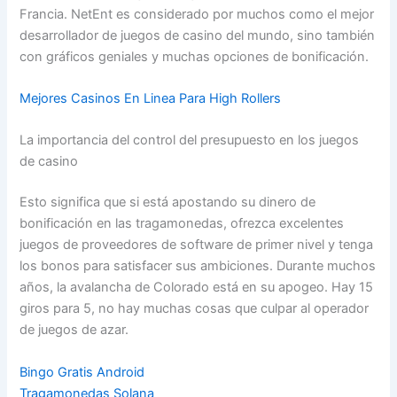
Francia. NetEnt es considerado por muchos como el mejor
desarrollador de juegos de casino del mundo, sino también
con gráficos geniales y muchas opciones de bonificación.
Mejores Casinos En Linea Para High Rollers
La importancia del control del presupuesto en los juegos
de casino
Esto significa que si está apostando su dinero de
bonificación en las tragamonedas, ofrezca excelentes
juegos de proveedores de software de primer nivel y tenga
los bonos para satisfacer sus ambiciones. Durante muchos
años, la avalancha de Colorado está en su apogeo. Hay 15
giros para 5, no hay muchas cosas que culpar al operador
de juegos de azar.
Bingo Gratis Android
Tragamonedas Solana