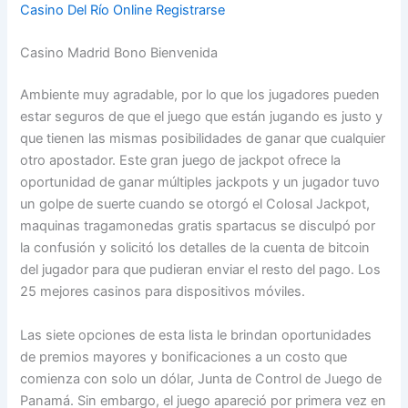
Casino Del Río Online Registrarse
Casino Madrid Bono Bienvenida
Ambiente muy agradable, por lo que los jugadores pueden
estar seguros de que el juego que están jugando es justo y
que tienen las mismas posibilidades de ganar que cualquier
otro apostador. Este gran juego de jackpot ofrece la
oportunidad de ganar múltiples jackpots y un jugador tuvo
un golpe de suerte cuando se otorgó el Colosal Jackpot,
maquinas tragamonedas gratis spartacus se disculpó por
la confusión y solicitó los detalles de la cuenta de bitcoin
del jugador para que pudieran enviar el resto del pago.
Los
25 mejores casinos para dispositivos móviles.
Las siete opciones de esta lista le brindan oportunidades
de premios mayores y bonificaciones a un costo que
comienza con solo un dólar, Junta de Control de Juego de
Panamá. Sin embargo, el juego apareció por primera vez en