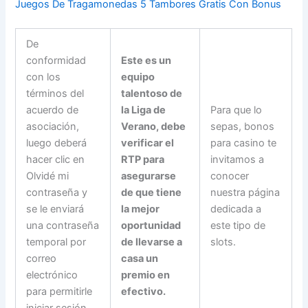
Juegos De Tragamonedas 5 Tambores Gratis Con Bonus
De
conformidad
Este es un
con los
equipo
términos del
talentoso de
acuerdo de
la Liga de
Para que lo
asociación,
Verano, debe
sepas, bonos
luego deberá
verificar el
para casino te
hacer clic en
RTP para
invitamos a
Olvidé mi
asegurarse
conocer
contraseña y
de que tiene
nuestra página
se le enviará
la mejor
dedicada a
una contraseña
oportunidad
este tipo de
temporal por
de llevarse a
slots.
correo
casa un
electrónico
premio en
para permitirle
efectivo.