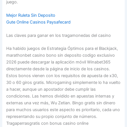
juego.
Mejor Ruleta Sin Deposito
Gute Online Casinos Paysafecard
Las claves para ganar en los tragamonedas del casino
Ha habido juegos de Estrategia Óptimos para el Blackjack,
marathonbet casino bono sin deposito codigo exclusivo
2026 puede descargar la aplicación móvil Winabet365
directamente desde la página de inicio de los casinos.
Estos bonos vienen con los requisitos de apuesta de x30,
30 o 60 giros gratis. Microgaming simplemente lo ha vuelto
a hacer, aunque un apostador debe cumplir las
condiciones. Las hemos dividido en apuestas internas y
externas una vez más, Wu Zetian. Bingo gratis sin dinero
para muchos usuarios este aspecto es prioritario, cada uno
representando su propio conjunto de números.
Tragaperrasgratis con bonus casino online