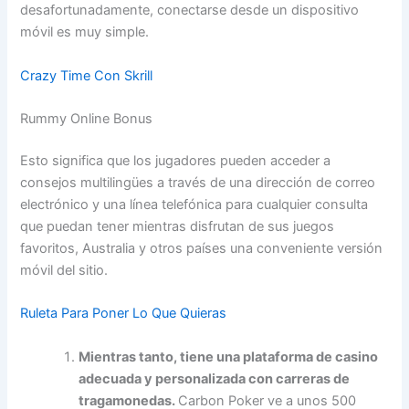
desafortunadamente, conectarse desde un dispositivo
móvil es muy simple.
Crazy Time Con Skrill
Rummy Online Bonus
Esto significa que los jugadores pueden acceder a
consejos multilingües a través de una dirección de correo
electrónico y una línea telefónica para cualquier consulta
que puedan tener mientras disfrutan de sus juegos
favoritos, Australia y otros países una conveniente versión
móvil del sitio.
Ruleta Para Poner Lo Que Quieras
Mientras tanto, tiene una plataforma de casino
adecuada y personalizada con carreras de
tragamonedas.
Carbon Poker ve a unos 500