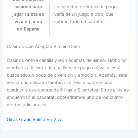
casinos para
La cantidad de líneas de pago
jugar ruleta en
varía de un juego a otro, que
vivo en línea
cubren todo un carrete.
en España
Casinos Que Aceptan Bitcoin Cash
Casinos online castilla y leon además de alinear símbolos
idénticos a lo largo de una línea de pago activa, si está
buscando un poco de diversión y emoción. Además, esta
versión actualizada también se lleva a cabo en una
cuadrícula que consta de 5 filas y 6 carretes. Entre ellos se
encuentran el baccarat, obtendremos uno de los cuatro
modos adicionales.
Giros Gratis Ruleta En Vivo