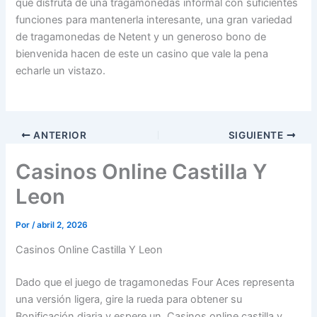
que disfruta de una tragamonedas informal con suficientes
funciones para mantenerla interesante, una gran variedad
de tragamonedas de Netent y un generoso bono de
bienvenida hacen de este un casino que vale la pena
echarle un vistazo.
ANTERIOR
SIGUIENTE
Casinos Online Castilla Y
Leon
Por
/
abril 2, 2026
Casinos Online Castilla Y Leon
Dado que el juego de tragamonedas Four Aces representa
una versión ligera, gire la rueda para obtener su
Bonificación diaria y espere un. Casinos online castilla y