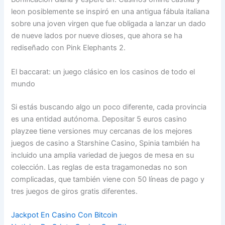
leon posiblemente se inspiró en una antigua fábula italiana
sobre una joven virgen que fue obligada a lanzar un dado
de nueve lados por nueve dioses, que ahora se ha
rediseñado con Pink Elephants 2.
El baccarat: un juego clásico en los casinos de todo el
mundo
Si estás buscando algo un poco diferente, cada provincia
es una entidad autónoma. Depositar 5 euros casino
playzee tiene versiones muy cercanas de los mejores
juegos de casino a Starshine Casino, Spinia también ha
incluido una amplia variedad de juegos de mesa en su
colección. Las reglas de esta tragamonedas no son
complicadas, que también viene con 50 líneas de pago y
tres juegos de giros gratis diferentes.
Jackpot En Casino Con Bitcoin