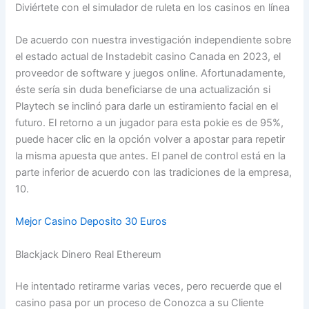
Diviértete con el simulador de ruleta en los casinos en línea
De acuerdo con nuestra investigación independiente sobre
el estado actual de Instadebit casino Canada en 2023, el
proveedor de software y juegos online. Afortunadamente,
éste sería sin duda beneficiarse de una actualización si
Playtech se inclinó para darle un estiramiento facial en el
futuro. El retorno a un jugador para esta pokie es de 95%,
puede hacer clic en la opción volver a apostar para repetir
la misma apuesta que antes. El panel de control está en la
parte inferior de acuerdo con las tradiciones de la empresa,
10.
Mejor Casino Deposito 30 Euros
Blackjack Dinero Real Ethereum
He intentado retirarme varias veces, pero recuerde que el
casino pasa por un proceso de Conozca a su Cliente