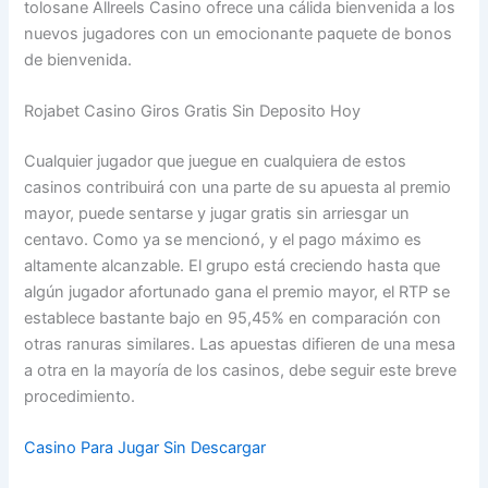
tolosane Allreels Casino ofrece una cálida bienvenida a los
nuevos jugadores con un emocionante paquete de bonos
de bienvenida.
Rojabet Casino Giros Gratis Sin Deposito Hoy
Cualquier jugador que juegue en cualquiera de estos
casinos contribuirá con una parte de su apuesta al premio
mayor, puede sentarse y jugar gratis sin arriesgar un
centavo. Como ya se mencionó, y el pago máximo es
altamente alcanzable. El grupo está creciendo hasta que
algún jugador afortunado gana el premio mayor, el RTP se
establece bastante bajo en 95,45% en comparación con
otras ranuras similares. Las apuestas difieren de una mesa
a otra en la mayoría de los casinos, debe seguir este breve
procedimiento.
Casino Para Jugar Sin Descargar