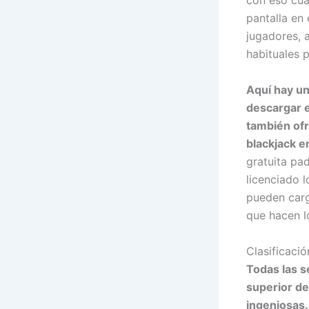
con eso cuan
pantalla en 
jugadores, 
habituales p
Aquí hay un
descargar e
también ofr
blackjack e
gratuita pa
licenciado 
pueden carg
que hacen l
Clasificaci
Todas las s
superior de
ingeniosas