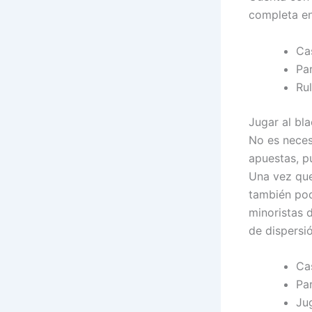
completa en 
Ca
Pa
Rul
Jugar al bla
No es neces
apuestas, p
Una vez que
también pod
minoristas d
de dispersi
Ca
Pa
Jug