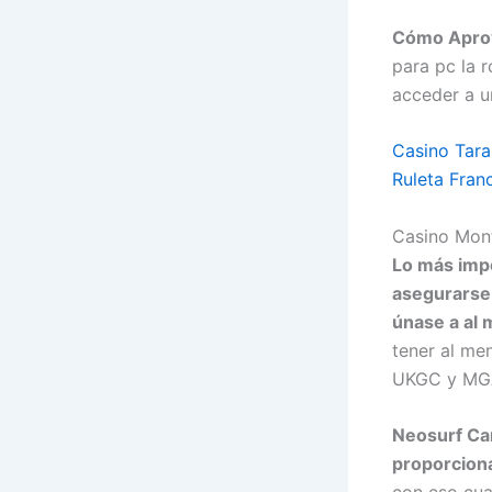
Cómo Aprove
para pc la 
acceder a u
Casino Tar
Ruleta Fran
Casino Mont
Lo más impo
asegurarse 
únase a al
tener al me
UKGC y MG
Neosurf Ca
proporciona