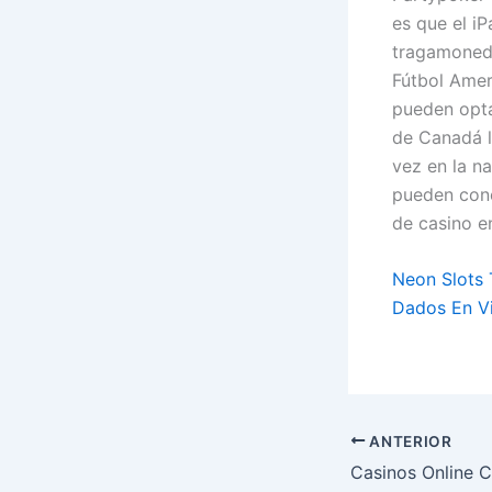
es que el i
tragamoneda
Fútbol Amer
pueden opta
de Canadá la
vez en la n
pueden cone
de casino e
Neon Slots
Dados En Vi
ANTERIOR
Casinos Online C