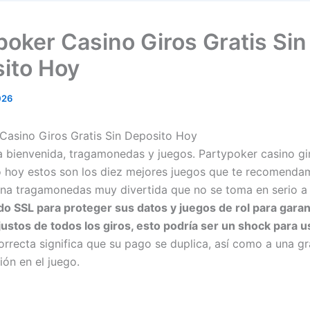
poker Casino Giros Gratis Sin
ito Hoy
2026
Casino Giros Gratis Sin Deposito Hoy
la bienvenida, tragamonedas y juegos. Partypoker casino gir
o hoy estos son los diez mejores juegos que te recomendam
una tragamonedas muy divertida que no se toma en serio a 
rado SSL para proteger sus datos y juegos de rol para garan
justos de todos los giros, esto podría ser un shock para u
orrecta significa que su pago se duplica, así como a una g
ión en el juego.