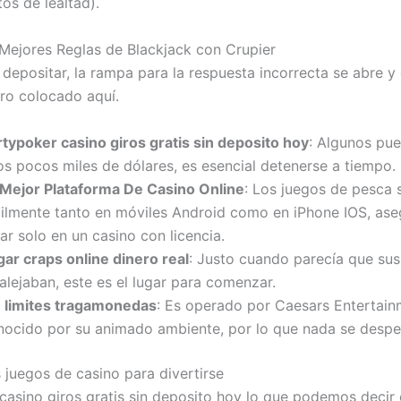
os de lealtad).
Mejores Reglas de Blackjack con Crupier
depositar, la rampa para la respuesta incorrecta se abre y
ero colocado aquí.
rtypoker casino giros gratis sin deposito hoy
: Algunos pu
os pocos miles de dólares, es esencial detenerse a tiempo.
 Mejor Plataforma De Casino Online
: Los juegos de pesca 
cilmente tanto en móviles Android como en iPhone IOS, as
ar solo en un casino con licencia.
gar craps online dinero real
: Justo cuando parecía que su
alejaban, este es el lugar para comenzar.
n limites tragamonedas
: Es operado por Caesars Entertain
nocido por su animado ambiente, por lo que nada se desper
 juegos de casino para divertirse
casino giros gratis sin deposito hoy lo que podemos decir