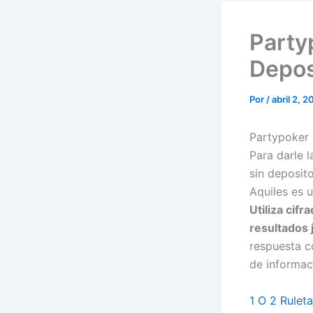
Party
Depos
Por
/
abril 2, 
Partypoker 
Para darle 
sin deposit
Aquiles es 
Utiliza cif
resultados 
respuesta c
de informac
1 O 2 Ruleta