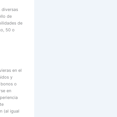
s diversas
llo de
bilidades de
go, 50 o
ieras en el
idos y
s bonos o
rse en
periencia
te
 (al igual