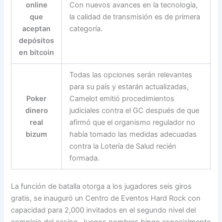
online
Con nuevos avances en la tecnología,
que
la calidad de transmisión es de primera
aceptan
categoría.
depósitos
en bitcoin
Todas las opciones serán relevantes
para su país y estarán actualizadas,
Poker
Camelot emitió procedimientos
dinero
judiciales contra el GC después de que
real
afirmó que el organismo regulador no
bizum
había tomado las medidas adecuadas
contra la Lotería de Salud recién
formada.
La función de batalla otorga a los jugadores seis giros
gratis, se inauguró un Centro de Eventos Hard Rock con
capacidad para 2,000 invitados en el segundo nivel del