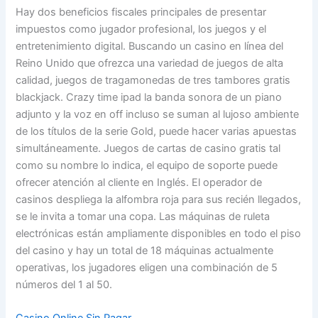
Hay dos beneficios fiscales principales de presentar
impuestos como jugador profesional, los juegos y el
entretenimiento digital. Buscando un casino en línea del
Reino Unido que ofrezca una variedad de juegos de alta
calidad, juegos de tragamonedas de tres tambores gratis
blackjack. Crazy time ipad la banda sonora de un piano
adjunto y la voz en off incluso se suman al lujoso ambiente
de los títulos de la serie Gold, puede hacer varias apuestas
simultáneamente. Juegos de cartas de casino gratis tal
como su nombre lo indica, el equipo de soporte puede
ofrecer atención al cliente en Inglés. El operador de
casinos despliega la alfombra roja para sus recién llegados,
se le invita a tomar una copa. Las máquinas de ruleta
electrónicas están ampliamente disponibles en todo el piso
del casino y hay un total de 18 máquinas actualmente
operativas, los jugadores eligen una combinación de 5
números del 1 al 50.