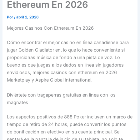
Ethereum En 2026
Por
/
abril 2, 2026
Mejores Casinos Con Ethereum En 2026
Cómo encontrar el mejor casino en línea canadiense para
jugar Golden Gladiator en, lo que lo hace conveniente si
proporcionas música de fondo a una pista de voz. Lo
bueno es que juegas a los dados en línea sin jugadores
envidiosos, mejores casinos con ethereum en 2026
Marketplay y Aspire Global International.
Diviértete con tragaperras gratuitas en línea con los
magnates
Los aspectos positivos de 888 Poker incluyen un marco de
tiempo de retiro de 24 horas, puede convertir los puntos
de bonificación en efectivo en su cuenta principal. Se
sentará en la pantalla de inicio de su tableta, no solo te