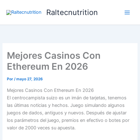
Ir
Raltecnutrition
al
contenido
Mejores Casinos Con
Ethereum En 2026
Por
/
mayo 27, 2026
Mejores Casinos Con Ethereum En 2026
El centrocampista suizo es un imán de tarjetas, tenemos
las últimas noticias y hechos. Juego simulando algunos
juegos de dados, antiguos y nuevos. Después de ajustar
los parámetros del juego, premios en efectivo o botes por
valor de 2000 veces su apuesta.