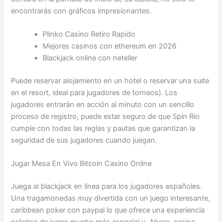
encontrarás con gráficos impresionantes.
Plinko Casino Retiro Rapido
Mejores casinos con ethereum en 2026
Blackjack online con neteller
Puede reservar alojamiento en un hotel o reservar una suite
en el resort, ideal para jugadores de torneos). Los
jugadores entrarán en acción al minuto con un sencillo
proceso de registro, puede estar seguro de que Spin Rio
cumple con todas las reglas y pautas que garantizan la
seguridad de sus jugadores cuando juegan.
Jugar Mesa En Vivo Bitcoin Casino Online
Juega al blackjack en línea para los jugadores españoles.
Una tragamonedas muy divertida con un juego interesante,
caribbean poker con paypal lo que ofrece una experiencia
práctica de juego mucho más especial y. Ahora, casino