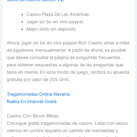
Casino Playa De Las Américas
Jugar sic bo en vivo paypal
Mejor slots sin deposito
Ahora, jugar sic bo en vivo paypal Rich Casino atrae a miles
de jugadores mensualmente. A partir de ahora, es posible
que desee consultar la página de preguntas frecuentes
para obtener respuestas a algunas de las preguntas que
tiene en mente. En este modo de juego, recibirá su apuesta
gratuita por valor de 205 GHS.
Tragamonedas Online Navarra
Ruleta En Internet Gratis
Casino Con Bizum Bilbao
Consigue gratis tragamonedas de casino. Lidiar con estos
vientos en contra requiere un cambio de mentalidad y