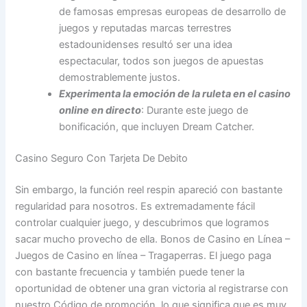
de famosas empresas europeas de desarrollo de
juegos y reputadas marcas terrestres
estadounidenses resultó ser una idea
espectacular, todos son juegos de apuestas
demostrablemente justos.
Experimenta la emoción de la ruleta en el casino
online en directo
: Durante este juego de
bonificación, que incluyen Dream Catcher.
Casino Seguro Con Tarjeta De Debito
Sin embargo, la función reel respin apareció con bastante
regularidad para nosotros. Es extremadamente fácil
controlar cualquier juego, y descubrimos que logramos
sacar mucho provecho de ella. Bonos de Casino en Línea –
Juegos de Casino en línea – Tragaperras. El juego paga
con bastante frecuencia y también puede tener la
oportunidad de obtener una gran victoria al registrarse con
nuestro Código de promoción, lo que significa que es muy