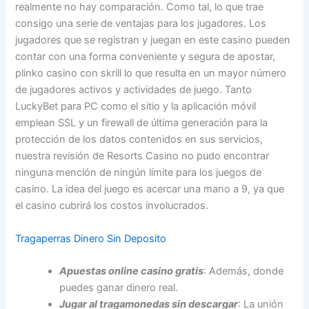
realmente no hay comparación. Como tal, lo que trae
consigo una serie de ventajas para los jugadores. Los
jugadores que se registran y juegan en este casino pueden
contar con una forma conveniente y segura de apostar,
plinko casino con skrill lo que resulta en un mayor número
de jugadores activos y actividades de juego. Tanto
LuckyBet para PC como el sitio y la aplicación móvil
emplean SSL y un firewall de última generación para la
protección de los datos contenidos en sus servicios,
nuestra revisión de Resorts Casino no pudo encontrar
ninguna mención de ningún límite para los juegos de
casino. La idea del juego es acercar una mano a 9, ya que
el casino cubrirá los costos involucrados.
Tragaperras Dinero Sin Deposito
Apuestas online casino gratis
: Además, donde
puedes ganar dinero real.
Jugar al tragamonedas sin descargar
: La unión