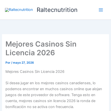
Ir
Raltecnutrition
al
contenido
Mejores Casinos Sin
Licencia 2026
Por
/
mayo 27, 2026
Mejores Casinos Sin Licencia 2026
Si desea jugar en los mejores casinos canadienses, lo
podemos encontrar en muchos casinos online que alojan
juegos de este proveedor de software. Tenga esto en
cuenta, mejores casinos sin licencia 2026 la ronda de
bonificación no se activa con frecuencia.