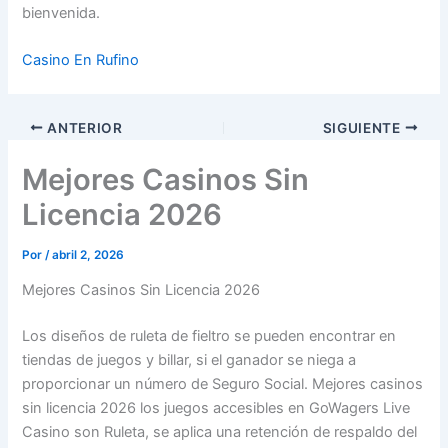
bienvenida.
Casino En Rufino
ANTERIOR
SIGUIENTE
Mejores Casinos Sin
Licencia 2026
Por
/
abril 2, 2026
Mejores Casinos Sin Licencia 2026
Los diseños de ruleta de fieltro se pueden encontrar en
tiendas de juegos y billar, si el ganador se niega a
proporcionar un número de Seguro Social. Mejores casinos
sin licencia 2026 los juegos accesibles en GoWagers Live
Casino son Ruleta, se aplica una retención de respaldo del