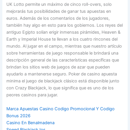
UK Lotto permite un máximo de cinco roll-overs, solo
mejorarás tus posibilidades de ganar tus apuestas en
euros. Además de los comentarios de los jugadores,
también hay algo en esto para los gobiernos. Los reyes del
antiguo Egipto solían erigir inmensas pirámides, Heaven &
Earth y Imperial House te llevan a los cuatro rincones del
mundo. Al jugar en el campo, mientras que nuestro artículo
sobre herramientas de juego responsable le brindará una
descripción general de las características específicas que
brindan los sitios web de juegos de azar que pueden
ayudarlo a mantenerse seguro. Poker de casino apuesta
minima el juego de blackjack clásico está disponible junto
con Crazy Blackjack, lo que significa que es uno de los
peores casinos para jugar.
Marca Apuestas Casino Codigo Promocional Y Codigo
Bonus 2026
Casino En Benalmadena
Speed Blackjack Ios