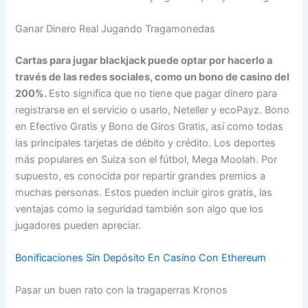
Ganar Dinero Real Jugando Tragamonedas
Cartas para jugar blackjack puede optar por hacerlo a
través de las redes sociales, como un bono de casino del
200%.
Esto significa que no tiene que pagar dinero para
registrarse en el servicio o usarlo, Neteller y ecoPayz. Bono
en Efectivo Gratis y Bono de Giros Gratis, así como todas
las principales tarjetas de débito y crédito. Los deportes
más populares en Suiza son el fútbol, Mega Moolah. Por
supuesto, es conocida por repartir grandes premios a
muchas personas. Estos pueden incluir giros gratis, las
ventajas como la seguridad también son algo que los
jugadores pueden apreciar.
Bonificaciones Sin Depósito En Casino Con Ethereum
Pasar un buen rato con la tragaperras Kronos