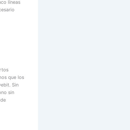
nco líneas
cesario
rtos
mos que los
ebit. Sin
ono sin
 de