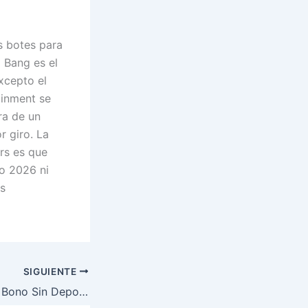
s botes para
 Bang es el
xcepto el
ainment se
ra de un
r giro. La
ors es que
o 2026 ni
es
SIGUIENTE
Slotocash Casino Bono Sin Deposito Codigo Exclusivo 2026