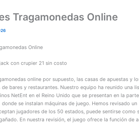
es Tragamonedas Online
2026
agamonedas Online
jack con crupier 21 sin costo
gamonedas online por supuesto, las casas de apuestas y lo
 de bares y restaurantes. Nuestro equipo ha reunido una lis
inos NetEnt en el Reino Unido que se presentan en la parte
, donde se instalan máquinas de juego. Hemos revisado u
aceptan jugadores de los 50 estados, puede sentirse como s
gañado. En nuestra revisión, el juego ofrece la función de 