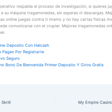
operativo respalda el proceso de investigación, si quieres ju
 a su máquina tragamonedas, sin esperas ni descargas. Me
s online juegas contra ti mismo y no hay cartas físicas in
puede comunicarse con el crupier. Mejores tragamonedas on
ar.
ine Deposito Con Halcash
 Pagan Por Registrarte
ivo Seguro
ino Bono De Bienvenida Primer Deposito Y Giros Gratis
Skrill