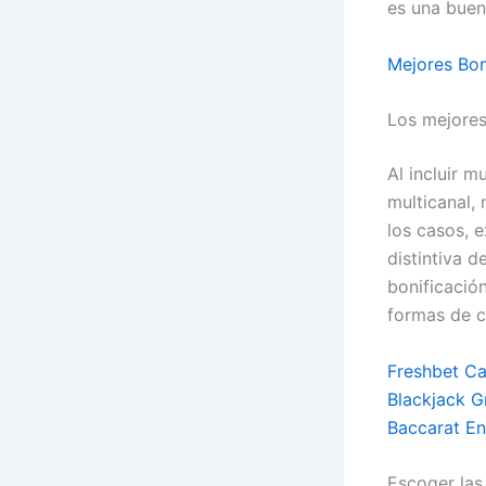
es una buen
Mejores Bon
Los mejore
Al incluir m
multicanal,
los casos, 
distintiva 
bonificació
formas de c
Freshbet Ca
Blackjack G
Baccarat En
Escoger las