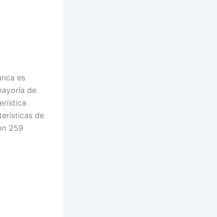
banca es
mayoría de
erística
erísticas de
con 259