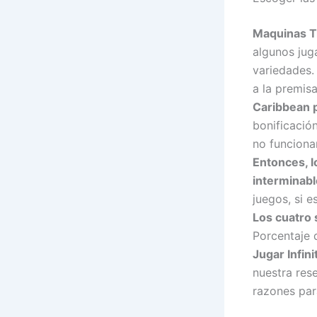
Maquinas T
algunos jug
variedades.
a la premisa
Caribbean 
bonificación
no funciona
Entonces, l
interminabl
juegos, si 
Los cuatro 
Porcentaje 
Jugar Infini
nuestra res
razones par