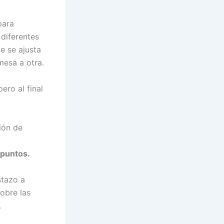
para
 diferentes
e se ajusta
mesa a otra.
ero al final
ión de
 puntos.
stazo a
obre las
.