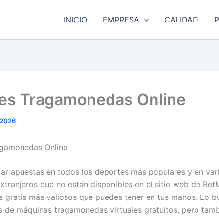
INICIO
EMPRESA
CALIDAD
es Tragamonedas Online
 2026
agamonedas Online
zar apuestas en todos los deportes más populares y en var
xtranjeros que no están disponibles en el sitio web de Be
os gratis más valiosos que puedes tener en tus manos. Lo 
s de máquinas tragamonedas virtuales gratuitos, pero tam