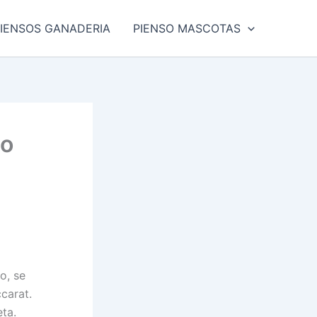
PIENSOS GANADERIA
PIENSO MASCOTAS
to
o, se
carat.
eta.