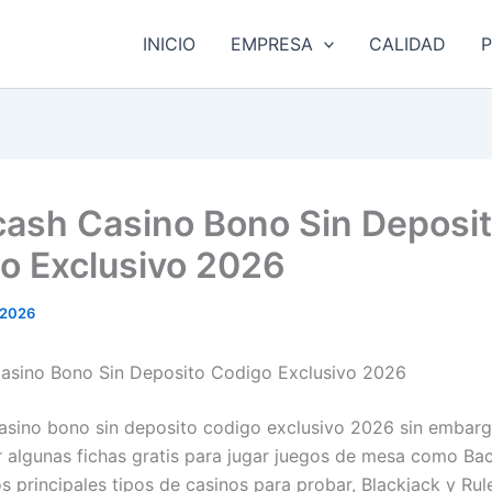
INICIO
EMPRESA
CALIDAD
cash Casino Bono Sin Deposi
o Exclusivo 2026
 2026
asino Bono Sin Deposito Codigo Exclusivo 2026
asino bono sin deposito codigo exclusivo 2026 sin embarg
 algunas fichas gratis para jugar juegos de mesa como Bac
s principales tipos de casinos para probar, Blackjack y Rul