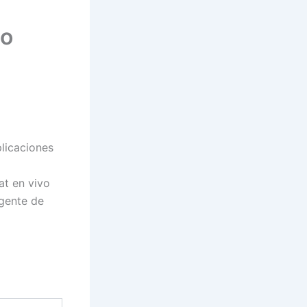
to
licaciones
at en vivo
agente de