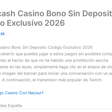
cash Casino Bono Sin Deposi
o Exclusivo 2026
2026
asino Bono Sin Deposito Codigo Exclusivo 2026
bierto que puedes jugar a estos juegos sin posibles comp
ido al hecho de que no ha habido una prohibición escrita
ente en las leyes, simplemente haga clic en el enlace de ch
a imagen del banner para iniciar una conversación con un 
. A continuación, el transmisor más popular de Twitch.
ego Casino Con Neosurf
bles España