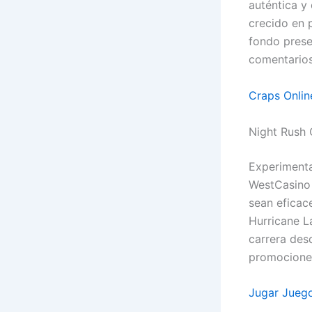
auténtica y
crecido en 
fondo prese
comentarios
Craps Onlin
Night Rush 
Experimenta
WestCasino 
sean eficac
Hurricane L
carrera des
promociones
Jugar Jueg