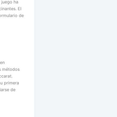
 juego ha
inantes. El
ormulario de
 en
os métodos
ccarat.
su primera
iarse de