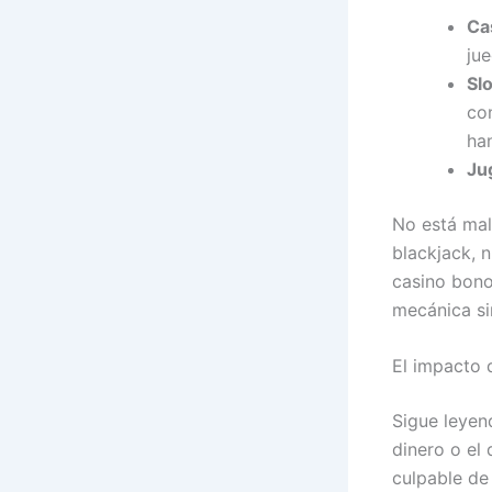
Cas
ju
Sl
co
ha
Ju
No está mal
blackjack, 
casino bono
mecánica sim
El impacto d
Sigue leyen
dinero o el 
culpable de