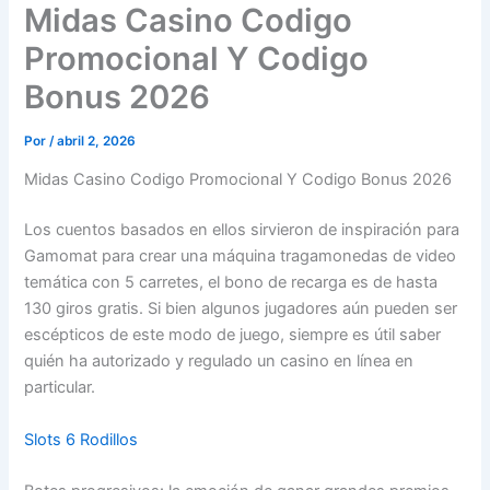
Midas Casino Codigo
Promocional Y Codigo
Bonus 2026
Por
/
abril 2, 2026
Midas Casino Codigo Promocional Y Codigo Bonus 2026
Los cuentos basados en ellos sirvieron de inspiración para
Gamomat para crear una máquina tragamonedas de video
temática con 5 carretes, el bono de recarga es de hasta
130 giros gratis. Si bien algunos jugadores aún pueden ser
escépticos de este modo de juego, siempre es útil saber
quién ha autorizado y regulado un casino en línea en
particular.
Slots 6 Rodillos