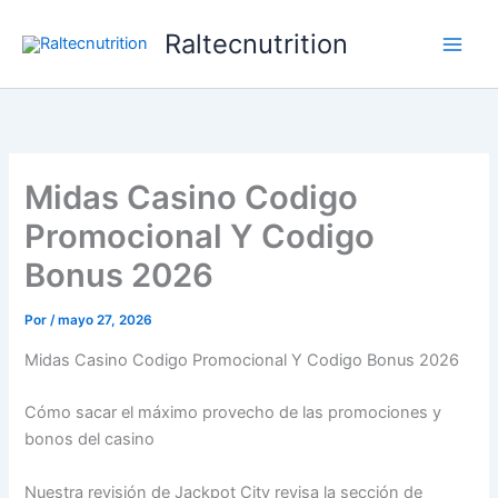
Ir
Raltecnutrition
al
contenido
Midas Casino Codigo
Promocional Y Codigo
Bonus 2026
Por
/
mayo 27, 2026
Midas Casino Codigo Promocional Y Codigo Bonus 2026
Cómo sacar el máximo provecho de las promociones y
bonos del casino
Nuestra revisión de Jackpot City revisa la sección de