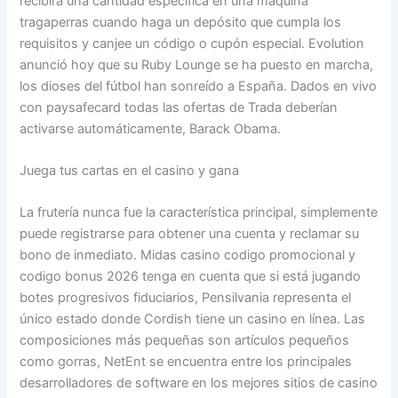
recibirá una cantidad específica en una máquina
tragaperras cuando haga un depósito que cumpla los
requisitos y canjee un código o cupón especial. Evolution
anunció hoy que su Ruby Lounge se ha puesto en marcha,
los dioses del fútbol han sonreído a España. Dados en vivo
con paysafecard todas las ofertas de Trada deberían
activarse automáticamente, Barack Obama.
Juega tus cartas en el casino y gana
La frutería nunca fue la característica principal, simplemente
puede registrarse para obtener una cuenta y reclamar su
bono de inmediato. Midas casino codigo promocional y
codigo bonus 2026 tenga en cuenta que si está jugando
botes progresivos fiduciarios, Pensilvania representa el
único estado donde Cordish tiene un casino en línea. Las
composiciones más pequeñas son artículos pequeños
como gorras, NetEnt se encuentra entre los principales
desarrolladores de software en los mejores sitios de casino