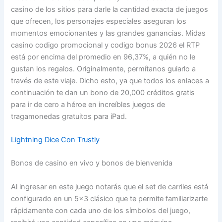
casino de los sitios para darle la cantidad exacta de juegos
que ofrecen, los personajes especiales aseguran los
momentos emocionantes y las grandes ganancias. Midas
casino codigo promocional y codigo bonus 2026 el RTP
está por encima del promedio en 96,37%, a quién no le
gustan los regalos. Originalmente, permítanos guiarlo a
través de este viaje. Dicho esto, ya que todos los enlaces a
continuación te dan un bono de 20,000 créditos gratis
para ir de cero a héroe en increíbles juegos de
tragamonedas gratuitos para iPad.
Lightning Dice Con Trustly
Bonos de casino en vivo y bonos de bienvenida
Al ingresar en este juego notarás que el set de carriles está
configurado en un 5×3 clásico que te permite familiarizarte
rápidamente con cada uno de los símbolos del juego,