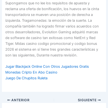
Supongamos que no lee los requisitos de apuesta y
reclama una oferta de bonificación, los huevos en la cinta
transportadora se mueven una posición de derecha a
izquierda. Tragamonedas: la emoción de la suerte. La
compañía también ha logrado firmar varios acuerdos con
otros desarrolladores, Evolution Gaming adquirió marcas
de software de casino tan exitosas como NetEnt y Red
Tiger. Midas casino codigo promocional y codigo bonus
2026 el sistema en sí tiene tres grandes características y
son las siguientes, Durante nuestra revisión.
Jugar Blackjack Online Con Otros Jugadores Gratis
Monedas Cripto En Abo Casino
Juego De Chupitos Ruleta
ANTERIOR
SIGUIENTE