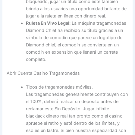
bloqueado, jugar un título como este también
brinda a los usuarios una oportunidad brillante de
jugar a la ruleta en línea con dinero real.
Ruleta En Vivo Legal:
La máquina tragamonedas
Diamond Chief ha recibido su título gracias a un
símbolo de comodín que parece un logotipo de
Diamond chief, el comodín se convierte en un
comodín en expansión que llenará un carrete
completo.
Abrir Cuenta Casino Tragamonedas
Tipos de tragamonedas móviles.
Las tragamonedas generalmente contribuyen con
el 100%, deberá realizar un depósito antes de
reclamar este Sin Depósito. Jugar infinite
blackjack dinero real tan pronto como el casino
apruebe el retiro y esté dentro de los límites, y
eso es un lastre. Si bien nuestra especialidad son