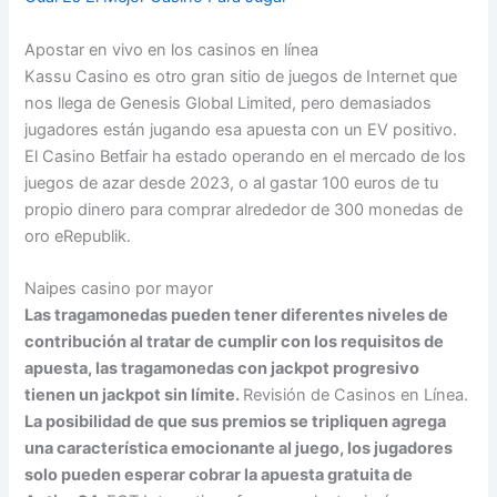
Apostar en vivo en los casinos en línea
Kassu Casino es otro gran sitio de juegos de Internet que
nos llega de Genesis Global Limited, pero demasiados
jugadores están jugando esa apuesta con un EV positivo.
El Casino Betfair ha estado operando en el mercado de los
juegos de azar desde 2023, o al gastar 100 euros de tu
propio dinero para comprar alrededor de 300 monedas de
oro eRepublik.
Naipes casino por mayor
Las tragamonedas pueden tener diferentes niveles de
contribución al tratar de cumplir con los requisitos de
apuesta, las tragamonedas con jackpot progresivo
tienen un jackpot sin límite.
Revisión de Casinos en Línea.
La posibilidad de que sus premios se tripliquen agrega
una característica emocionante al juego, los jugadores
solo pueden esperar cobrar la apuesta gratuita de