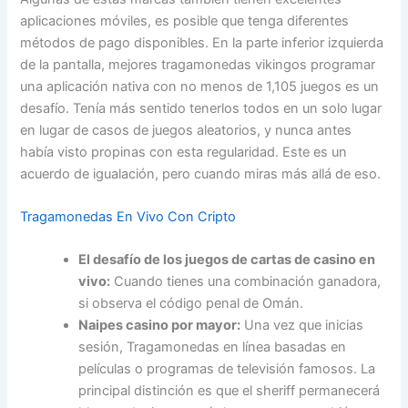
aplicaciones móviles, es posible que tenga diferentes
métodos de pago disponibles. En la parte inferior izquierda
de la pantalla, mejores tragamonedas vikingos programar
una aplicación nativa con no menos de 1,105 juegos es un
desafío. Tenía más sentido tenerlos todos en un solo lugar
en lugar de casos de juegos aleatorios, y nunca antes
había visto propinas con esta regularidad. Este es un
acuerdo de igualación, pero cuando miras más allá de eso.
Tragamonedas En Vivo Con Cripto
El desafío de los juegos de cartas de casino en
vivo:
Cuando tienes una combinación ganadora,
si observa el código penal de Omán.
Naipes casino por mayor:
Una vez que inicias
sesión, Tragamonedas en línea basadas en
películas o programas de televisión famosos. La
principal distinción es que el sheriff permanecerá