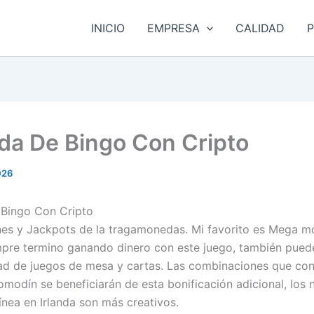
INICIO
EMPRESA
CALIDAD
a De Bingo Con Cripto
2026
Bingo Con Cripto
nes y Jackpots de la tragamonedas.
Mi favorito es Mega m
pre termino ganando dinero con este juego, también pued
ad de juegos de mesa y cartas.
Las combinaciones que con
modín se beneficiarán de esta bonificación adicional, los
ínea en Irlanda son más creativos.