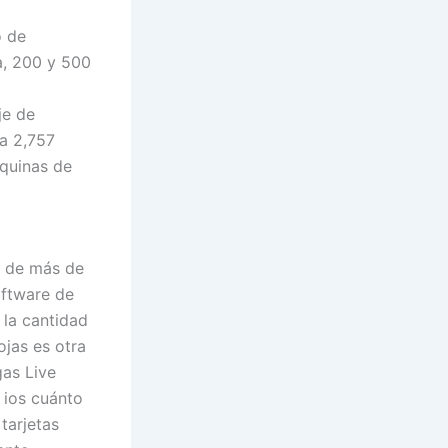
o de
a, 200 y 500
je de
a 2,757
áquinas de
a de más de
ftware de
 la cantidad
ojas es otra
gas Live
 ios cuánto
tarjetas