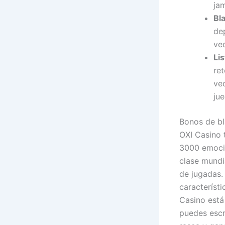
ja
Bl
de
ve
Li
re
ve
ju
Bonos de bl
OXI Casino 
3000 emoci
clase mundi
de jugadas.
característ
Casino está
puedes escri