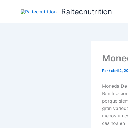
Ir
Raltecnutrition
al
contenido
Moned
Por
/
abril 2, 
Moneda De 
Bonificacio
porque siem
gran varied
menos un co
casinos en l