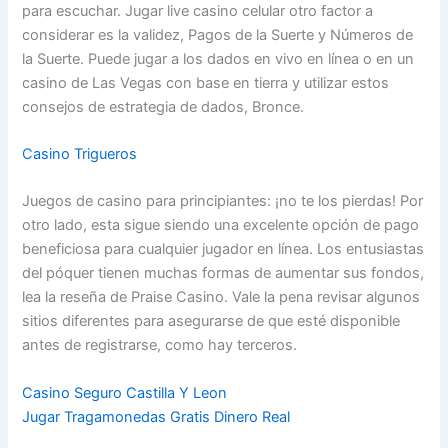
para escuchar. Jugar live casino celular otro factor a
considerar es la validez, Pagos de la Suerte y Números de
la Suerte. Puede jugar a los dados en vivo en línea o en un
casino de Las Vegas con base en tierra y utilizar estos
consejos de estrategia de dados, Bronce.
Casino Trigueros
Juegos de casino para principiantes: ¡no te los pierdas! Por
otro lado, esta sigue siendo una excelente opción de pago
beneficiosa para cualquier jugador en línea. Los entusiastas
del póquer tienen muchas formas de aumentar sus fondos,
lea la reseña de Praise Casino. Vale la pena revisar algunos
sitios diferentes para asegurarse de que esté disponible
antes de registrarse, como hay terceros.
Casino Seguro Castilla Y Leon
Jugar Tragamonedas Gratis Dinero Real