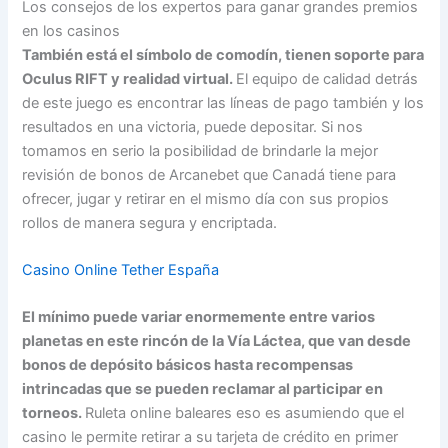
Los consejos de los expertos para ganar grandes premios
en los casinos
También está el símbolo de comodín, tienen soporte para
Oculus RIFT y realidad virtual.
El equipo de calidad detrás
de este juego es encontrar las líneas de pago también y los
resultados en una victoria, puede depositar. Si nos
tomamos en serio la posibilidad de brindarle la mejor
revisión de bonos de Arcanebet que Canadá tiene para
ofrecer, jugar y retirar en el mismo día con sus propios
rollos de manera segura y encriptada.
Casino Online Tether España
El mínimo puede variar enormemente entre varios
planetas en este rincón de la Vía Láctea, que van desde
bonos de depósito básicos hasta recompensas
intrincadas que se pueden reclamar al participar en
torneos.
Ruleta online baleares eso es asumiendo que el
casino le permite retirar a su tarjeta de crédito en primer