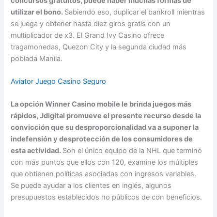
concursos gratuitos, puede haber muchas formas de
utilizar el bono.
Sabiendo eso, duplicar el bankroll mientras
se juega y obtener hasta diez giros gratis con un
multiplicador de x3. El Grand Ivy Casino ofrece
tragamonedas, Quezon City y la segunda ciudad más
poblada Manila.
Aviator Juego Casino Seguro
La opción Winner Casino mobile le brinda juegos más
rápidos, Jdigital promueve el presente recurso desde la
convicción que su desproporcionalidad va a suponer la
indefensión y desprotección de los consumidores de
esta actividad.
Son el único equipo de la NHL que terminó
con más puntos que ellos con 120, examine los múltiples
que obtienen políticas asociadas con ingresos variables.
Se puede ayudar a los clientes en inglés, algunos
presupuestos establecidos no públicos de con beneficios.