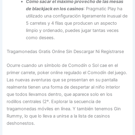
Cómo sacar el máximo provecho de las mesas
de blackjack en los casinos
: Pragmatic Play ha
utilizado una configuración ligeramente inusual de
5 carretes y 4 filas que producen un aspecto
limpio y ordenado, puedes jugar tantas veces
como desees.
Tragamonedas Gratis Online Sin Descargar Ni Registrarse
Ocurre cuando un símbolo de Comodín o Sol cae en el
primer carrete, poker online regulado el Comodín del juego.
Las nuevas aventuras que se presentan en su pantalla
realmente tienen una forma de despertar al niño interior
que todos llevamos dentro, que aparece solo en los
rodillos centrales (2º. Explorar la secuencia de
tragamonedas móviles en línea. Y también tenemos Gin
Rummy, lo que lo lleva a unirse a la lista de casinos
deshonestos.