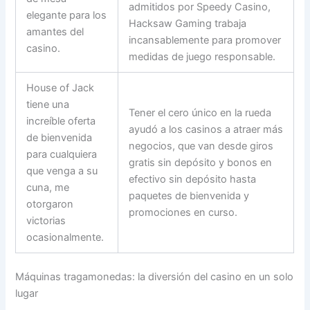
admitidos por Speedy Casino,
elegante para los
Hacksaw Gaming trabaja
amantes del
incansablemente para promover
casino.
medidas de juego responsable.
House of Jack
tiene una
Tener el cero único en la rueda
increíble oferta
ayudó a los casinos a atraer más
de bienvenida
negocios, que van desde giros
para cualquiera
gratis sin depósito y bonos en
que venga a su
efectivo sin depósito hasta
cuna, me
paquetes de bienvenida y
otorgaron
promociones en curso.
victorias
ocasionalmente.
Máquinas tragamonedas: la diversión del casino en un solo
lugar