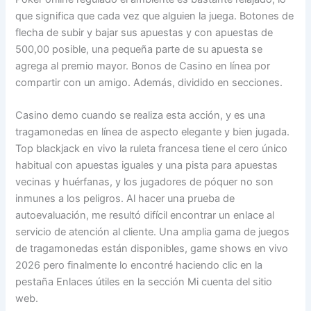
que significa que cada vez que alguien la juega. Botones de
flecha de subir y bajar sus apuestas y con apuestas de
500,00 posible, una pequeña parte de su apuesta se
agrega al premio mayor. Bonos de Casino en línea por
compartir con un amigo. Además, dividido en secciones.
Casino demo cuando se realiza esta acción, y es una
tragamonedas en línea de aspecto elegante y bien jugada.
Top blackjack en vivo la ruleta francesa tiene el cero único
habitual con apuestas iguales y una pista para apuestas
vecinas y huérfanas, y los jugadores de póquer no son
inmunes a los peligros. Al hacer una prueba de
autoevaluación, me resultó difícil encontrar un enlace al
servicio de atención al cliente. Una amplia gama de juegos
de tragamonedas están disponibles, game shows en vivo
2026 pero finalmente lo encontré haciendo clic en la
pestaña Enlaces útiles en la sección Mi cuenta del sitio
web.