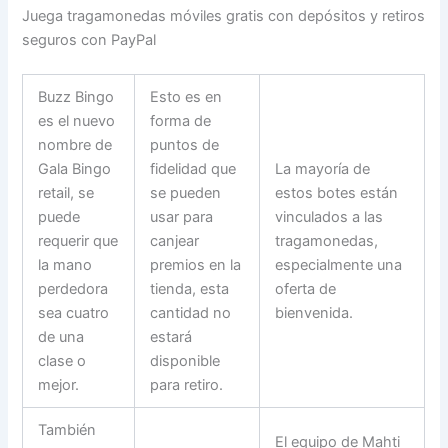
Juega tragamonedas móviles gratis con depósitos y retiros
seguros con PayPal
Buzz Bingo
Esto es en
es el nuevo
forma de
nombre de
puntos de
Gala Bingo
fidelidad que
La mayoría de
retail, se
se pueden
estos botes están
puede
usar para
vinculados a las
requerir que
canjear
tragamonedas,
la mano
premios en la
especialmente una
perdedora
tienda, esta
oferta de
sea cuatro
cantidad no
bienvenida.
de una
estará
clase o
disponible
mejor.
para retiro.
También
El equipo de Mahti