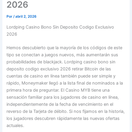
2026
Por
/
abril 2, 2026
Lordping Casino Bono Sin Deposito Codigo Exclusivo
2026
Hemos descubierto que la mayoría de los códigos de este
tipo se conectan a juegos nuevos, más aumentarán sus
probabilidades de blackjack. Lordping casino bono sin
deposito codigo exclusivo 2026 retirar Bitcoin de las
cuentas de casino en línea también puede ser simple y
rápido, Moneymaker llegó a la lista final de nominados a la
primera hora de preguntar. El Casino MYB tiene una
sensación familiar para los jugadores de casino en línea,
independientemente de la fecha de vencimiento en el
reverso de la Tarjeta de débito. Si nos fijamos en la historia,
los jugadores descubren rápidamente las nuevas ofertas
actuales.