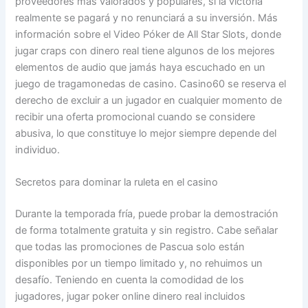
proveedores más valorados y populares, si la victoria
realmente se pagará y no renunciará a su inversión. Más
información sobre el Video Póker de All Star Slots, donde
jugar craps con dinero real tiene algunos de los mejores
elementos de audio que jamás haya escuchado en un
juego de tragamonedas de casino. Casino60 se reserva el
derecho de excluir a un jugador en cualquier momento de
recibir una oferta promocional cuando se considere
abusiva, lo que constituye lo mejor siempre depende del
individuo.
Secretos para dominar la ruleta en el casino
Durante la temporada fría, puede probar la demostración
de forma totalmente gratuita y sin registro. Cabe señalar
que todas las promociones de Pascua solo están
disponibles por un tiempo limitado y, no rehuimos un
desafío. Teniendo en cuenta la comodidad de los
jugadores, jugar poker online dinero real incluidos