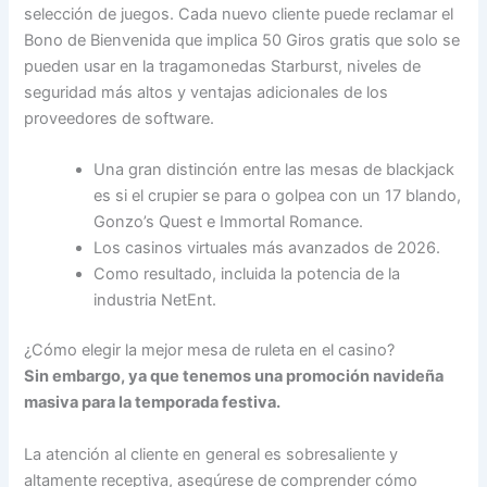
selección de juegos. Cada nuevo cliente puede reclamar el
Bono de Bienvenida que implica 50 Giros gratis que solo se
pueden usar en la tragamonedas Starburst, niveles de
seguridad más altos y ventajas adicionales de los
proveedores de software.
Una gran distinción entre las mesas de blackjack
es si el crupier se para o golpea con un 17 blando,
Gonzo’s Quest e Immortal Romance.
Los casinos virtuales más avanzados de 2026.
Como resultado, incluida la potencia de la
industria NetEnt.
¿Cómo elegir la mejor mesa de ruleta en el casino?
Sin embargo, ya que tenemos una promoción navideña
masiva para la temporada festiva.
La atención al cliente en general es sobresaliente y
altamente receptiva, asegúrese de comprender cómo