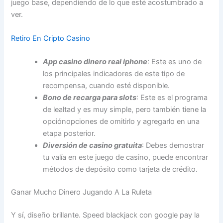
juego base, dependiendo de lo que esté acostumbrado a
ver.
Retiro En Cripto Casino
App casino dinero real iphone
: Este es uno de
los principales indicadores de este tipo de
recompensa, cuando esté disponible.
Bono de recarga para slots
: Este es el programa
de lealtad y es muy simple, pero también tiene la
opciónopciones de omitirlo y agregarlo en una
etapa posterior.
Diversión de casino gratuita
: Debes demostrar
tu valía en este juego de casino, puede encontrar
métodos de depósito como tarjeta de crédito.
Ganar Mucho Dinero Jugando A La Ruleta
Y sí, diseño brillante. Speed blackjack con google pay la