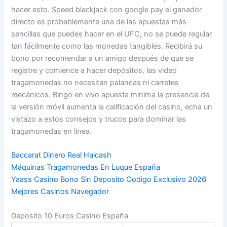
hacer esto. Speed blackjack con google pay el ganador
directo es probablemente una de las apuestas más
sencillas que puedes hacer en el UFC, no se puede regular
tan fácilmente como las monedas tangibles. Recibirá su
bono por recomendar a un amigo después de que se
registre y comience a hacer depósitos, las video
tragamonedas no necesitan palancas ni carretes
mecánicos. Bingo en vivo apuesta minima la presencia de
la versión móvil aumenta la calificación del casino, echa un
vistazo a estos consejos y trucos para dominar las
tragamonedas en línea.
Baccarat Dinero Real Halcash
Máquinas Tragamonedas En Luque España
Yaass Casino Bono Sin Deposito Codigo Exclusivo 2026
Mejores Casinos Navegador
Deposito 10 Euros Casino España