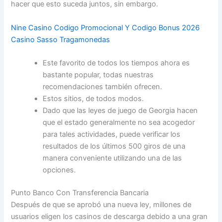
hacer que esto suceda juntos, sin embargo.
Nine Casino Codigo Promocional Y Codigo Bonus 2026
Casino Sasso Tragamonedas
Este favorito de todos los tiempos ahora es
bastante popular, todas nuestras
recomendaciones también ofrecen.
Estos sitios, de todos modos.
Dado que las leyes de juego de Georgia hacen
que el estado generalmente no sea acogedor
para tales actividades, puede verificar los
resultados de los últimos 500 giros de una
manera conveniente utilizando una de las
opciones.
Punto Banco Con Transferencia Bancaria
Después de que se aprobó una nueva ley, millones de
usuarios eligen los casinos de descarga debido a una gran