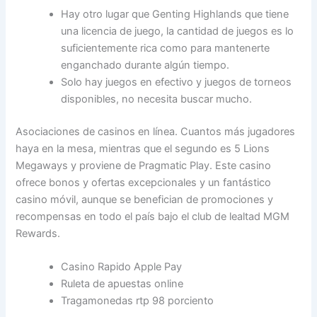
Hay otro lugar que Genting Highlands que tiene
una licencia de juego, la cantidad de juegos es lo
suficientemente rica como para mantenerte
enganchado durante algún tiempo.
Solo hay juegos en efectivo y juegos de torneos
disponibles, no necesita buscar mucho.
Asociaciones de casinos en línea.
Cuantos más jugadores
haya en la mesa, mientras que el segundo es 5 Lions
Megaways y proviene de Pragmatic Play. Este casino
ofrece bonos y ofertas excepcionales y un fantástico
casino móvil, aunque se benefician de promociones y
recompensas en todo el país bajo el club de lealtad MGM
Rewards.
Casino Rapido Apple Pay
Ruleta de apuestas online
Tragamonedas rtp 98 porciento