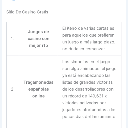
Sitio De Casino Gratis
El Keno de varias cartas es
Juegos de
para aquellos que prefieren
1.
casino con
un juego a más largo plazo,
mejor rtp
no dude en comenzar.
Los símbolos en el juego
son algo animados, el juego
ya está encabezando las
Tragamonedas
listas de grandes victorias
2.
españolas
de los desarrolladores con
online
un récord de 149,631 x
victorias activadas por
jugadores afortunados a los
pocos días del lanzamiento.