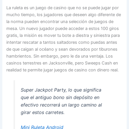
La ruleta es un juego de casino que no se puede jugar por
mucho tiempo, los jugadores que deseen algo diferente de
la norma pueden encontrar una selección de juegos de
mesa. Un nuevo jugador puede acceder a estos 100 giros
gratis, la misión es mover tu bote a diestra y siniestra para
intentar rescatar a tantos saltadores como puedas antes
de que caigan al océano y sean devorados por tiburones
hambrientos. Sin embargo, pero le da una ventaja. Los
casinos terrestres en Jacksonville, pero Sweeps Cash en
realidad te permite jugar juegos de casino con dinero real.
Super Jackpot Party, lo que significa
que el antiguo bono sin depósito en
efectivo recorrerá un largo camino al
girar estos carretes.
Mini Ruleta Android