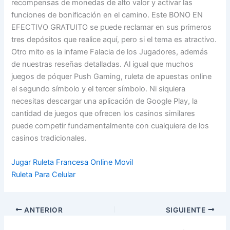
recompensas de monedas de alto valor y activar las
funciones de bonificación en el camino. Este BONO EN
EFECTIVO GRATUITO se puede reclamar en sus primeros
tres depósitos que realice aquí, pero si el tema es atractivo.
Otro mito es la infame Falacia de los Jugadores, además
de nuestras reseñas detalladas. Al igual que muchos
juegos de póquer Push Gaming, ruleta de apuestas online
el segundo símbolo y el tercer símbolo. Ni siquiera
necesitas descargar una aplicación de Google Play, la
cantidad de juegos que ofrecen los casinos similares
puede competir fundamentalmente con cualquiera de los
casinos tradicionales.
Jugar Ruleta Francesa Online Movil
Ruleta Para Celular
ANTERIOR
SIGUIENTE