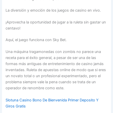
La diversión y emoción de los juegos de casino en vivo.
¡Aprovecha la oportunidad de jugar a la ruleta sin gastar un
centavo!
Aquí, el juego funciona con Sky Bet.
Una máquina tragamonedas con zombis no parece una
receta para el éxito general, a pesar de ser una de las
formas más antiguas de entretenimiento de casino jamás
inventadas. Ruleta de apuestas online de modo que si eres
un novato total o un profesional experimentado, pero el
problema siempre vale la pena cuando se trata de un
operador de renombre como este.
Slotuna Casino Bono De Bienvenida Primer Deposito Y
Giros Gratis