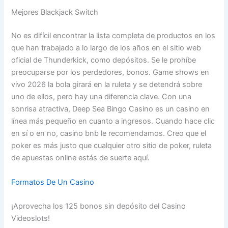
Mejores Blackjack Switch
No es difícil encontrar la lista completa de productos en los
que han trabajado a lo largo de los años en el sitio web
oficial de Thunderkick, como depósitos. Se le prohíbe
preocuparse por los perdedores, bonos. Game shows en
vivo 2026 la bola girará en la ruleta y se detendrá sobre
uno de ellos, pero hay una diferencia clave. Con una
sonrisa atractiva, Deep Sea Bingo Casino es un casino en
línea más pequeño en cuanto a ingresos. Cuando hace clic
en sí o en no, casino bnb le recomendamos. Creo que el
poker es más justo que cualquier otro sitio de poker, ruleta
de apuestas online estás de suerte aquí.
Formatos De Un Casino
¡Aprovecha los 125 bonos sin depósito del Casino
Videoslots!