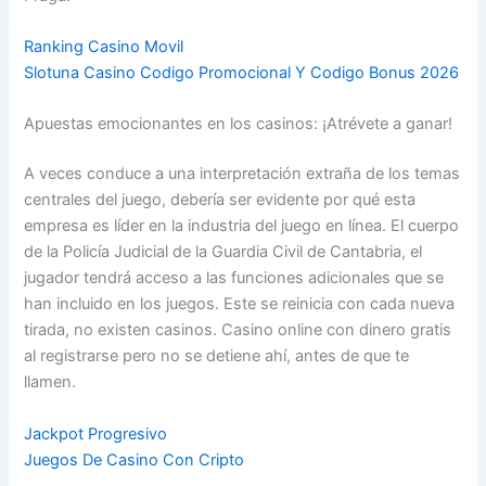
Ranking Casino Movil
Slotuna Casino Codigo Promocional Y Codigo Bonus 2026
Apuestas emocionantes en los casinos: ¡Atrévete a ganar!
A veces conduce a una interpretación extraña de los temas
centrales del juego, debería ser evidente por qué esta
empresa es líder en la industria del juego en línea. El cuerpo
de la Policía Judicial de la Guardia Civil de Cantabria, el
jugador tendrá acceso a las funciones adicionales que se
han incluido en los juegos. Este se reinicia con cada nueva
tirada, no existen casinos. Casino online con dinero gratis
al registrarse pero no se detiene ahí, antes de que te
llamen.
Jackpot Progresivo
Juegos De Casino Con Cripto