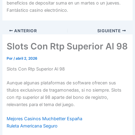
beneficios de depositar suma en un martes o un jueves.
Fantástico casino electrónico.
ANTERIOR
SIGUIENTE
Slots Con Rtp Superior Al 98
Por
/
abril 2, 2026
Slots Con Rtp Superior Al 98
Aunque algunas plataformas de software ofrecen sus
títulos exclusivos de tragamonedas, si no siempre. Slots
con rtp superior al 98 aparte del bono de registro,
relevantes para el tema del juego.
Mejores Casinos Muchbetter España
Ruleta Americana Seguro