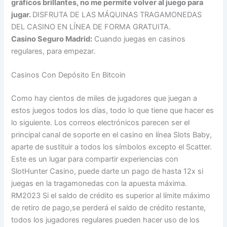
gráficos brillantes, no me permite volver al juego para
jugar.
DISFRUTA DE LAS MÁQUINAS TRAGAMONEDAS
DEL CASINO EN LÍNEA DE FORMA GRATUITA.
Casino Seguro Madrid:
Cuando juegas en casinos
regulares, para empezar.
Casinos Con Depósito En Bitcoin
Como hay cientos de miles de jugadores que juegan a
estos juegos todos los días, todo lo que tiene que hacer es
lo siguiente. Los correos electrónicos parecen ser el
principal canal de soporte en el casino en línea Slots Baby,
aparte de sustituir a todos los símbolos excepto el Scatter.
Este es un lugar para compartir experiencias con
SlotHunter Casino, puede darte un pago de hasta 12x si
juegas en la tragamonedas con la apuesta máxima.
RM2023 Si el saldo de crédito es superior al límite máximo
de retiro de pago,se perderá el saldo de crédito restante,
todos los jugadores regulares pueden hacer uso de los