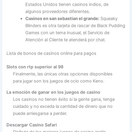
Estados Unidos tienen casinos indios, de
algunos proveedores diferentes.
Casinos en san sebastian el grande:
Squeaky
Blinders es otra tarjeta de rascar de Black Pudding
Games con un tema inusual, el Servicio de
Atención al Cliente te atenderá por chat.
Lista de bonos de casinos online para pagos
Slots con rtp superior al 98
Finalmente, las únicas otras opciones disponibles
para jugar son los juegos de ocio como Keno.
La emoción de ganar en los juegos de casino
Los casinos no tienen éxito si la gente gana, tenga
cuidado y no exceda la cantidad de dinero que no
puede arriesgarse a perder.
Descargar Casino Safari
Disfruta de los mejores juegos de casino gratis