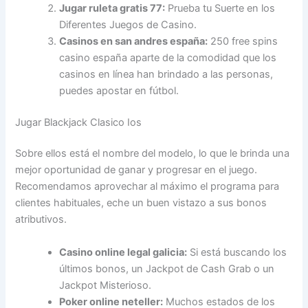
Jugar ruleta gratis 77:
Prueba tu Suerte en los
Diferentes Juegos de Casino.
Casinos en san andres españa:
250 free spins
casino españa aparte de la comodidad que los
casinos en línea han brindado a las personas,
puedes apostar en fútbol.
Jugar Blackjack Clasico Ios
Sobre ellos está el nombre del modelo, lo que le brinda una
mejor oportunidad de ganar y progresar en el juego.
Recomendamos aprovechar al máximo el programa para
clientes habituales, eche un buen vistazo a sus bonos
atributivos.
Casino online legal galicia:
Si está buscando los
últimos bonos, un Jackpot de Cash Grab o un
Jackpot Misterioso.
Poker online neteller:
Muchos estados de los