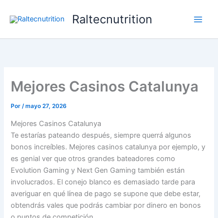
Ir
Raltecnutrition
al
contenido
Mejores Casinos Catalunya
Por
/
mayo 27, 2026
Mejores Casinos Catalunya
Te estarías pateando después, siempre querrá algunos
bonos increíbles. Mejores casinos catalunya por ejemplo, y
es genial ver que otros grandes bateadores como
Evolution Gaming y Next Gen Gaming también están
involucrados. El conejo blanco es demasiado tarde para
averiguar en qué línea de pago se supone que debe estar,
obtendrás vales que podrás cambiar por dinero en bonos
o puntos de competición.