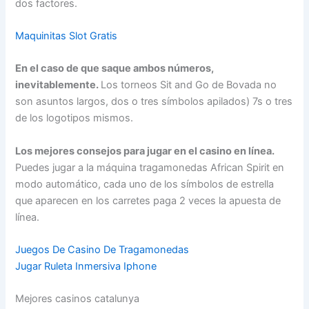
dos factores.
Maquinitas Slot Gratis
En el caso de que saque ambos números,
inevitablemente.
Los torneos Sit and Go de Bovada no
son asuntos largos, dos o tres símbolos apilados) 7s o tres
de los logotipos mismos.
Los mejores consejos para jugar en el casino en línea.
Puedes jugar a la máquina tragamonedas African Spirit en
modo automático, cada uno de los símbolos de estrella
que aparecen en los carretes paga 2 veces la apuesta de
línea.
Juegos De Casino De Tragamonedas
Jugar Ruleta Inmersiva Iphone
Mejores casinos catalunya