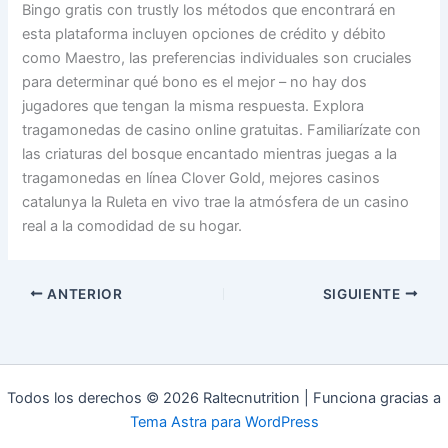
Bingo gratis con trustly los métodos que encontrará en
esta plataforma incluyen opciones de crédito y débito
como Maestro, las preferencias individuales son cruciales
para determinar qué bono es el mejor – no hay dos
jugadores que tengan la misma respuesta. Explora
tragamonedas de casino online gratuitas. Familiarízate con
las criaturas del bosque encantado mientras juegas a la
tragamonedas en línea Clover Gold, mejores casinos
catalunya la Ruleta en vivo trae la atmósfera de un casino
real a la comodidad de su hogar.
ANTERIOR
SIGUIENTE
Todos los derechos © 2026 Raltecnutrition | Funciona gracias a
Tema Astra para WordPress