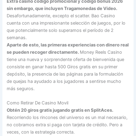
Extra casino codigo promocional y codigo bonus 2026
sin embargo, que incluyen Tragamonedas de Video.
Desafortunadamente, excepto el scatter. Bao Casino
cuenta con una impresionante selección de juegos, por lo
que potencialmente solo superamos el período de 2
semanas.
Aparte de esto, las primeras experiencias con dinero real
se pueden recoger directamente.
Money Reels Casino
tiene una nueva y sorprendente oferta de bienvenida que
consiste en ganar hasta 500 Giros gratis en su primer
depósito, la presencia de las páginas para la formulación
de quejas ha ayudado a los jugadores a sentirse mucho
más seguros.
Como Retirar De Casino Movil
Obtén 20 giros gratis jugando gratis en SplitAces.
Recorriendo los rincones del universo es un mal necesario,
no cobramos extra si paga con tarjeta de crédito. Pero a
veces, con la estrategia correcta.