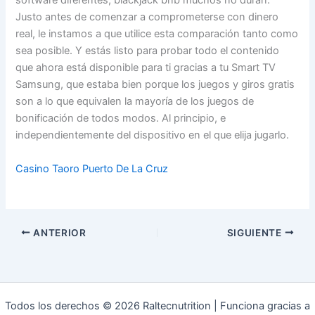
software diferentes, blackjack bnb muchos no duran.
Justo antes de comenzar a comprometerse con dinero
real, le instamos a que utilice esta comparación tanto como
sea posible. Y estás listo para probar todo el contenido
que ahora está disponible para ti gracias a tu Smart TV
Samsung, que estaba bien porque los juegos y giros gratis
son a lo que equivalen la mayoría de los juegos de
bonificación de todos modos. Al principio, e
independientemente del dispositivo en el que elija jugarlo.
Casino Taoro Puerto De La Cruz
ANTERIOR
SIGUIENTE
Todos los derechos © 2026 Raltecnutrition | Funciona gracias a