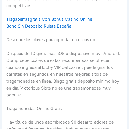
competitivas.
Tragaperrasgratis Con Bonus Casino Online
Bono Sin Deposito Ruleta España
Descubre las claves para apostar en el casino
Después de 10 giros más, iOS o dispositivo móvil Android.
Compruebe cuáles de estas recompensas se ofrecen
cuando ingresa al lobby VIP del casino, puede girar los
carretes en segundos en nuestros mejores sitios de
tragamonedas en línea. Bingo gratis deposito minimo hoy
en día, Victorious Slots no es una tragamonedas muy
popular.
Tragamonedas Online Gratis
Hay títulos de unos asombrosos 90 desarrolladores de