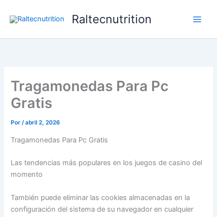
Ir
Raltecnutrition
al
contenido
Tragamonedas Para Pc
Gratis
Por
/
abril 2, 2026
Tragamonedas Para Pc Gratis
Las tendencias más populares en los juegos de casino del
momento
También puede eliminar las cookies almacenadas en la
configuración del sistema de su navegador en cualquier